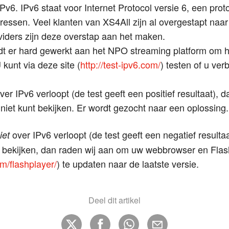
6. IPv6 staat voor Internet Protocol versie 6, een proto
ressen. Veel klanten van XS4All zijn al overgestapt naa
viders zijn deze overstap aan het maken.
t er hard gewerkt aan het NPO streaming platform om he
kunt via deze site (
http://test-ipv6.com/
) testen of u ve
er IPv6 verloopt (de test geeft een positief resultaat), d
 niet kunt bekijken. Er wordt gezocht naar een oplossing
over IPv6 verloopt (de test geeft een negatief resulta
iet
et bekijken, dan raden wij aan om uw webbrowser en Flas
om/flashplayer/
) te updaten naar de laatste versie.
Deel dit artikel