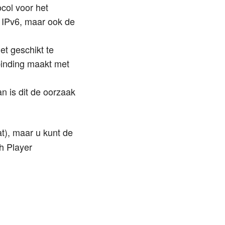
col voor het
r IPv6, maar ook de
t geschikt te
rbinding maakt met
an is dit de oorzaak
.
at), maar u kunt de
h Player