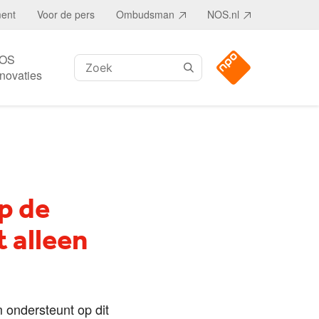
ment
Voor de pers
Ombudsman
NOS.nl
OS
Zoeken:
nnovaties
p de
 alleen
 ondersteunt op dit