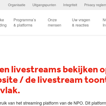
Organisatie
Uitgangspunten
Integriteit
Privacy regle
eke
Programma’s
Onze
Uw vragen
N
ding
& platforms
mensen
& reacties
I
een livestreams bekijken o
ite / de livestream toont
 vlak.
ik van het streaming platform van de NPO. Dit platform