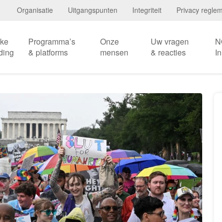
Organisatie
Uitgangspunten
Integriteit
Privacy regle
eke
Programma’s
Onze
Uw vragen
N
ding
& platforms
mensen
& reacties
I