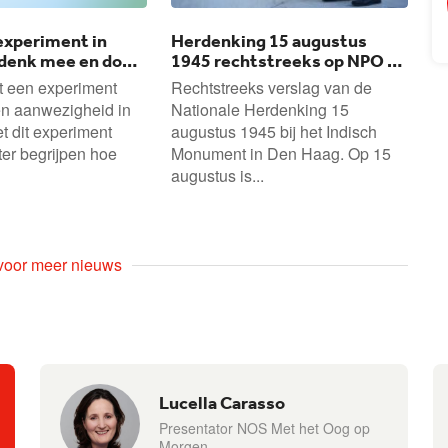
experiment in
Herdenking 15 augustus
denk mee en doe
1945 rechtstreeks op NPO 1
en NOS.nl
t een experiment
Rechtstreeks verslag van de
en aanwezigheid in
Nationale Herdenking 15
 dit experiment
augustus 1945 bij het Indisch
ter begrijpen hoe
Monument in Den Haag. Op 15
augustus is...
 voor meer nieuws
Lucella Carasso
Presentator NOS Met het Oog op
Morgen