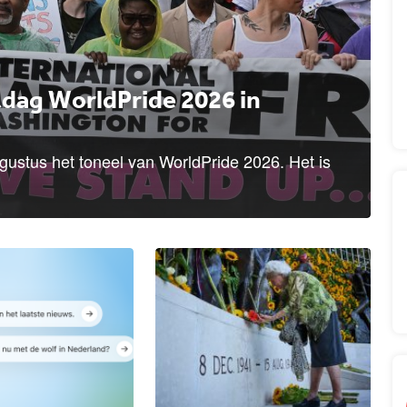
tdag WorldPride 2026 in
ugustus het toneel van WorldPride 2026. Het is