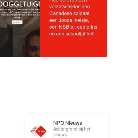
verzetsstrijder, een
Canadese soldaat,
een Joods meisje,
een NSB’er, een prins
en een schooljuf het...
NPO Nieuws
Achtergrond bij het
nieuws