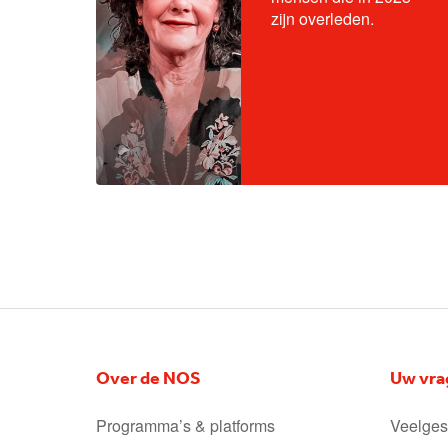
zijn overleden.
Over de NOS
Uw vra
Programma’s & platforms
Veelges