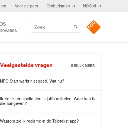
ment
Voor de pers
Ombudsman
NOS.nl
OS
Zoeken:
nnovaties
Veelgestelde vragen
BEKIJK MEER
NPO Start werkt niet goed. Wat nu?
Ik zie tik- en spelfouten in jullie artikelen. Waar kan ik
die aangeven?
Waarom zie ik reclame in de Teletekst ­app?