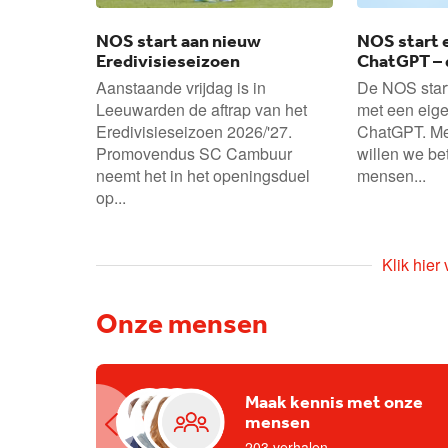
NOS start aan nieuw
NOS start 
Eredivisieseizoen
ChatGPT – 
mee
Aanstaande vrijdag is in
De NOS star
Leeuwarden de aftrap van het
met een eig
Eredivisieseizoen 2026/'27.
ChatGPT. Met
Promovendus SC Cambuur
willen we be
neemt het in het openingsduel
mensen...
op...
Klik hier
Onze mensen
Maak kennis met onze
mensen
203 verhalen