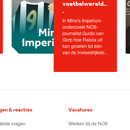
voetbalwereld..
.
In Mino's Imperium
onderzoekt NOS-
journalist Guido van
Gorp hoe Raiola uit
kon groeien tot één
van de invloedrijkste...
gen & reacties
Vacatures
telde vragen
Werken bij de NOS