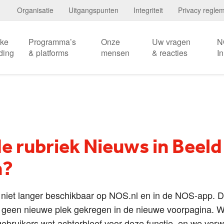
Organisatie
Uitgangspunten
Integriteit
Privacy regle
eke
Programma’s
Onze
Uw vragen
N
ding
& platforms
mensen
& reacties
I
de rubriek Nieuws in Beeld
n?
s niet langer beschikbaar op NOS.nl en in de NOS-app. D
ft geen nieuwe plek gekregen in de nieuwe voorpagina. 
gebruikers wat achterbleef voor deze functie, en we ver