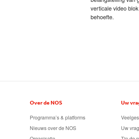
verticale video blo
behoefte.
Over de NOS
Uw vra
Programma’s & platforms
Veelges
Nieuws over de NOS
Uw vrag
Organisatie
Tip de r