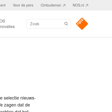
ment
Voor de pers
Ombudsman
NOS.nl
OS
Zoeken:
nnovaties
e selectie nieuws-
We zagen dat de
wachten dat het