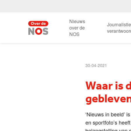
Nieuws
Journalisti
over de
verantwoor
NOS
30-04-2021
Waar is 
gebleve
‘Nieuws in beeld’ i
en sportfoto’s hee
belangstelling van 