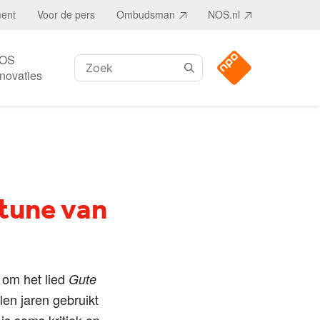
ment
Voor de pers
Ombudsman
NOS.nl
OS
Zoeken:
nnovaties
tune van
t om het lied
Gute
len jaren gebruikt