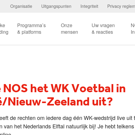
Organisatie
Uitgangspunten
Integriteit
Privacy regle
eke
Programma’s
Onze
Uw vragen
N
ding
& platforms
mensen
& reacties
I
 NOS het WK Voetbal in
ë/Nieuw-Zeeland uit?
eft de rechten om iedere dag één WK-wedstrijd live uit 
n van het Nederlands Elftal natuurlijk bij! Je hebt telkens
nline.