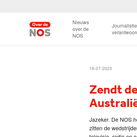
Nieuws
Journalisti
over de
verantwoor
NOS
18-07-2023
Zendt de
Australi
Jazeker. De NOS he
zitten de wedstrijde
televisie, radio en o