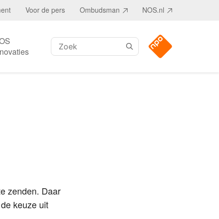
ment
Voor de pers
Ombudsman
NOS.nl
OS
Zoeken:
nnovaties
te zenden. Daar
 de keuze uit