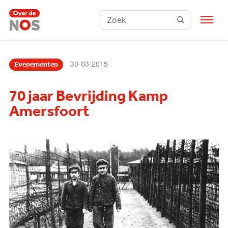
Zoeken:
30-03-2015
Evenementen
70 jaar Bevrijding Kamp
Amersfoort