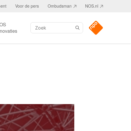
ment
Voor de pers
Ombudsman
NOS.nl
OS
Zoeken:
nnovaties