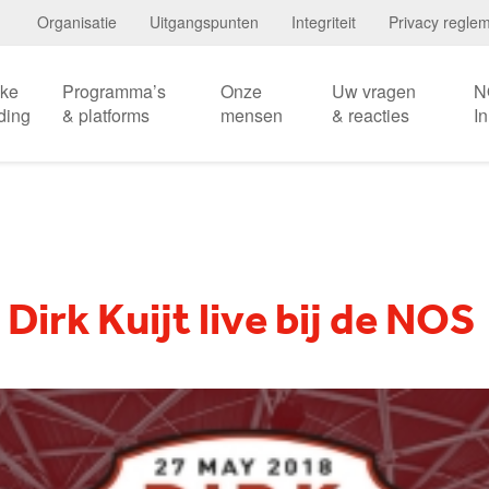
Organisatie
Uitgangspunten
Integriteit
Privacy regle
eke
Programma’s
Onze
Uw vragen
N
ding
& platforms
mensen
& reacties
I
Dirk Kuijt live bij de NOS