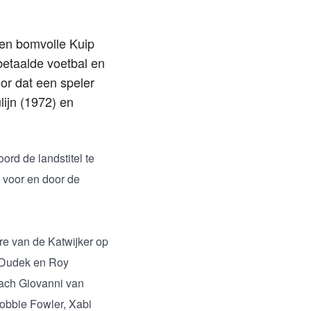
een bomvolle Kuip
betaalde voetbal en
or dat een speler
lijn (1972) en
ord de landstitel te
 voor en door de
re van de Katwijker op
y Dudek en Roy
oach Giovanni van
Robbie Fowler, Xabi