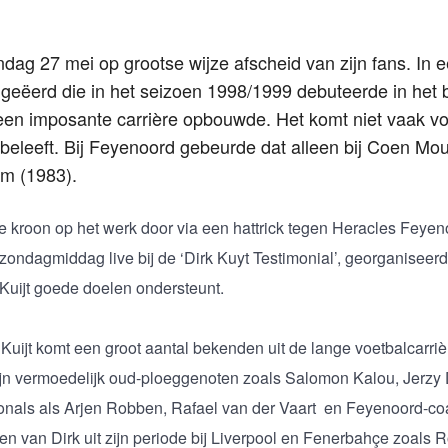
ndag 27 mei op grootse wijze afscheid van zijn fans. In 
 geëerd die in het seizoen 1998/1999 debuteerde in het 
 een imposante carrière opbouwde. Het komt niet vaak vo
 beleeft. Bij Feyenoord gebeurde dat alleen bij Coen Mou
m (1983).
 de kroon op het werk door via een hattrick tegen Heracles Feyeno
ondagmiddag live bij de ‘Dirk Kuyt Testimonial’, georganiseerd
uijt goede doelen ondersteunt.
 Kuijt komt een groot aantal bekenden uit de lange voetbalcarriè
zijn vermoedelijk oud-ploeggenoten zoals Salomon Kalou, Jerz
ionals als Arjen Robben, Rafael van der Vaart en Feyenoord-c
en van Dirk uit zijn periode bij Liverpool en Fenerbahçe zoals 