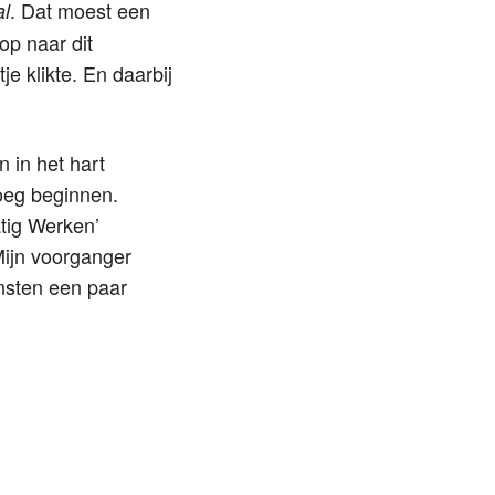
. Dat moest een
l
op naar dit
e klikte. En daarbij
 in het hart
oeg beginnen.
tig Werken’
 Mijn voorganger
nsten een paar