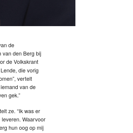
van de
 van den Berg bij
oor de Volkskrant
 Lende, die vorig
omen”, vertelt
g iemand van de
ven gek.”
t ze. “Ik was er
e leveren. Waarvoor
Berg hun oog op mij