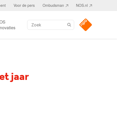
ment
Voor de pers
Ombudsman
NOS.nl
OS
Zoeken:
nnovaties
et jaar