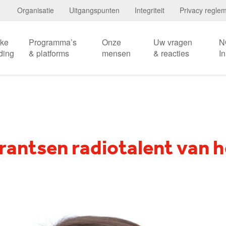
Organisatie
Uitgangspunten
Integriteit
Privacy regle
eke
Programma’s
Onze
Uw vragen
N
ding
& platforms
mensen
& reacties
I
antsen radiotalent van h