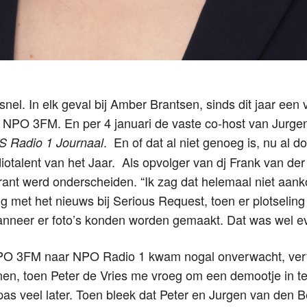
el. In elk geval bij Amber Brantsen, sinds dit jaar een 
PO 3FM. En per 4 januari de vaste co-host van Jurgen
. En of dat al niet genoeg is, nu al d
 Radio 1 Journaal
iotalent van het Jaar. Als opvolger van dj Frank van der
rant werd onderscheiden. “Ik zag dat helemaal niet aank
g met het nieuws bij Serious Request, toen er plotselin
anneer er foto’s konden worden gemaakt. Dat was wel e
O 3FM naar NPO Radio 1 kwam nogal onverwacht, vertel
nnen, toen Peter de Vries me vroeg om een demootje in t
pas veel later. Toen bleek dat Peter en Jurgen van den 