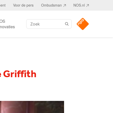
ment
Voor de pers
Ombudsman
NOS.nl
OS
Zoeken:
nnovaties
 Griffith