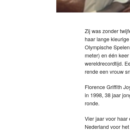
Zij was zonder twij
haar lange kleurige
Olympische Spelen 
meter) en één keer 
wereldrecordtijd. E
rende een vrouw sne
Florence Griffith J
in 1998, 38 jaar jo
ronde.
Vier jaar voor haar
Nederland voor he