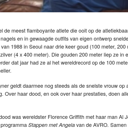
fel de meest flamboyante atlete die ooit op de atletiekb
 nagels en in gewaagde outfits van eigen ontwerp sneld
van 1988 in Seoul naar drie keer goud (100 meter, 200 
zilver (4 x 400 meter). Die gouden 200 meter liep ze in 
erder dat jaar had ze al het wereldrecord op de 100 mete
ller.
oyner geldt daarmee nog steeds als de snelste vrouw op 
ng. Over haar dood, en ook over haar prestaties, doen all
 dood was wereldster Florence Griffith met haar man Al 
t programma
van de AVRO
Samen 
Stappen met Angela
.