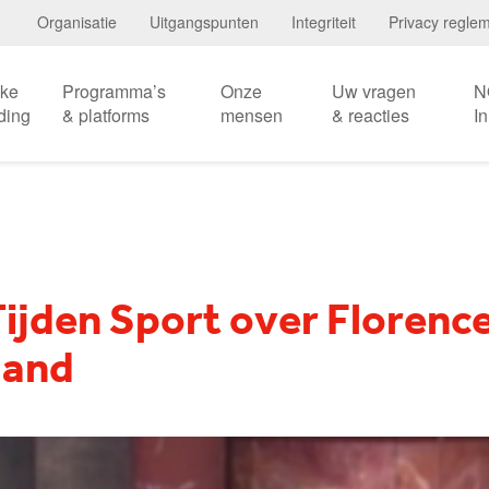
Organisatie
Uitgangspunten
Integriteit
Privacy regle
eke
Programma’s
Onze
Uw vragen
N
ding
& platforms
mensen
& reacties
I
ijden Sport over Florence
land