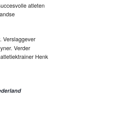
succesvolle atleten
landse
. Verslaggever
yner. Verder
 atletiektrainer Henk
ederland