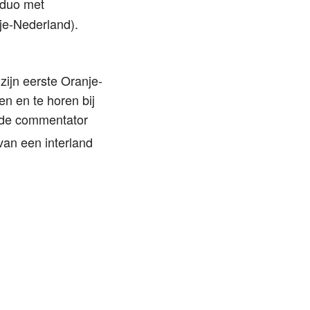
 duo met
ije-Nederland).
zijn eerste Oranje-
ien en te horen bij
: de commentator
van een interland