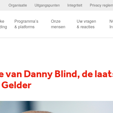
Organisatie
Uitgangspunten
Integriteit
Privacy regle
eke
Programma’s
Onze
Uw vragen
N
ding
& platforms
mensen
& reacties
I
e van Danny Blind, de laa
 Gelder