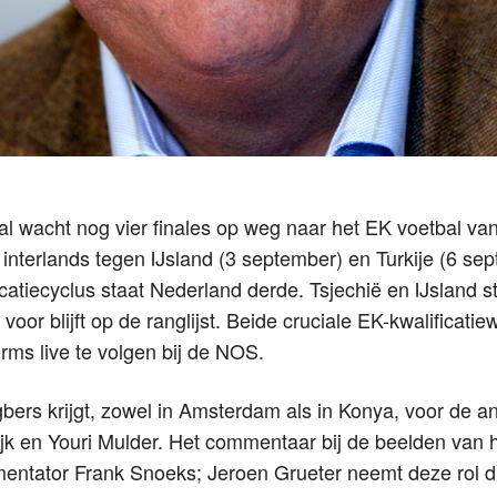
al wacht nog vier finales op weg naar het EK voetbal van
interlands tegen IJsland (3 september) en Turkije (6 se
catiecyclus staat Nederland derde. Tsjechië en IJsland 
 voor blijft op de ranglijst. Beide cruciale EK-kwalificatie
orms live te volgen bij de NOS.
bers krijgt, zowel in Amsterdam als in Konya, voor de a
k en Youri Mulder. Het commentaar bij de beelden van h
mentator Frank Snoeks; Jeroen Grueter neemt deze rol dr