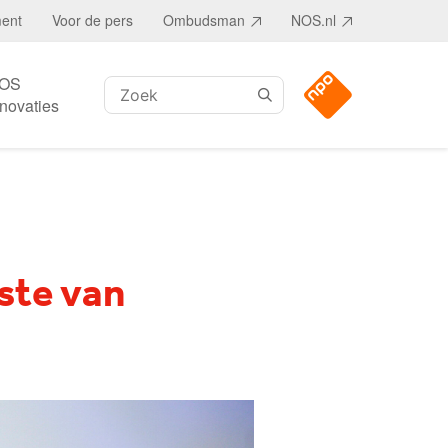
ment
Voor de pers
Ombudsman
NOS.nl
OS
Zoeken:
nnovaties
tste van