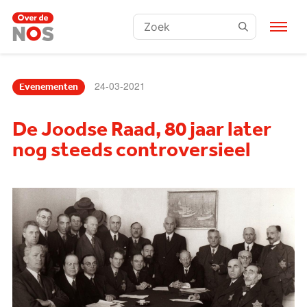
Zoeken:
24-03-2021
Evenementen
De Joodse Raad, 80 jaar later
nog steeds controversieel