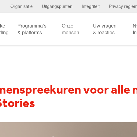
Organisatie
Uitgangspunten
Integriteit
Privacy regle
eke
Programma’s
Onze
Uw vragen
N
ding
& platforms
mensen
& reacties
I
enspreekuren voor alle 
Stories