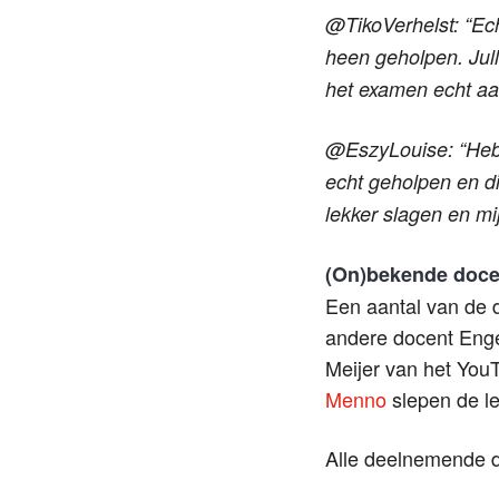
@TikoVerhelst: “Ec
heen geholpen. Jull
het examen echt aa
@EszyLouise: “Heb 
echt geholpen en di
lekker slagen en mi
(On)bekende docen
Een aantal van de
andere docent Enge
Meijer van het You
Menno
slepen de le
Alle deelnemende 