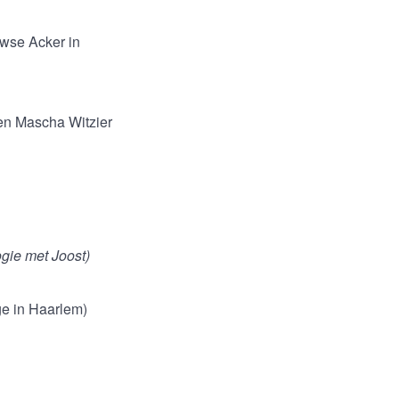
wse Acker in
en Mascha Witzier
ogie met Joost)
ge in Haarlem)