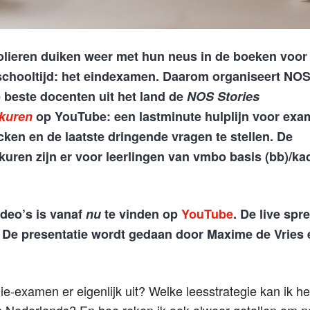
lieren duiken weer met hun neus in de boeken voor 
hooltijd: het eindexamen. Daarom organiseert NOS 
 beste docenten uit het land de
NOS Stories
kuren
op YouTube: een lastminute hulplijn voor exa
ken en de laatste dringende vragen te stellen. De
ren zijn er voor leerlingen van vmbo basis (bb)/kad
ideo’s is vanaf
nu
te vinden op
YouTube
. De live spr
. De presentatie wordt gedaan door Maxime de Vries
gie-examen er eigenlijk uit? Welke leesstrategie kan ik h
n Nederlands? En hoe reken ik ook alweer getallen om 