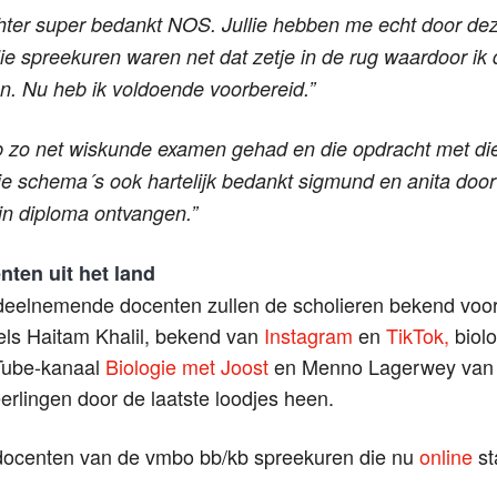
hter super bedankt NOS. Jullie hebben me echt door d
ie spreekuren waren net dat zetje in de rug waardoor ik 
n. Nu heb ik voldoende voorbereid.”
zo net wiskunde examen gehad en die opdracht met die
e schema´s ook hartelijk bedankt sigmund en anita door j
jn diploma ontvangen.”
ten uit het land
 deelnemende docenten zullen de scholieren bekend vo
ls Haitam Khalil, bekend van
Instagram
en
TikTok,
biolo
Tube-kanaal
Biologie met Joost
en Menno Lagerwey va
erlingen door de laatste loodjes heen.
docenten van de vmbo bb/kb spreekuren die nu
online
st