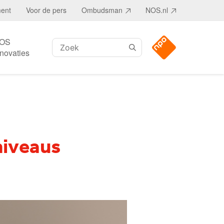
ment
Voor de pers
Ombudsman
NOS.nl
OS
Zoeken:
nnovaties
niveaus