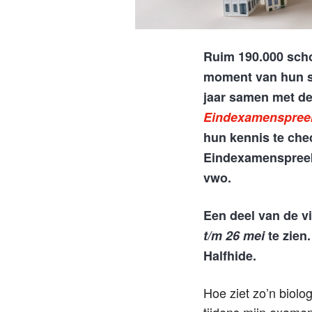
Ruim 190.000 scho
moment van hun sc
jaar samen met de
Eindexamenspree
hun kennis te chec
Eindexamenspreeku
vwo.
Een deel van de v
t/m 26 mei
te zien
Halfhide.
Hoe ziet zo’n biolo
tijdens mijn exame