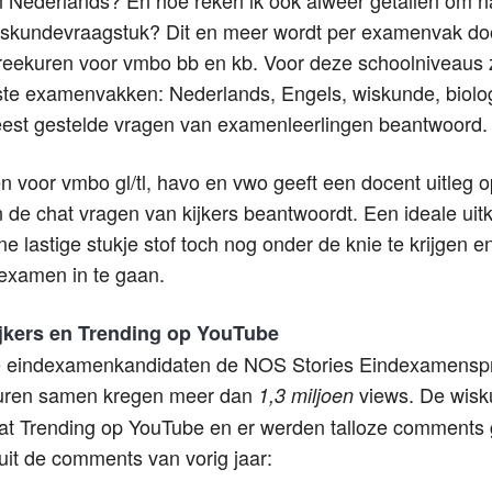
iskundevraagstuk? Dit en meer wordt per examenvak do
reekuren voor vmbo bb en kb. Voor deze schoolniveaus z
irste examenvakken: Nederlands, Engels, wiskunde, biol
est gestelde vragen van examenleerlingen beantwoord.
en voor vmbo gl/tl, havo en vwo geeft een docent uitleg op
 de chat vragen van kijkers beantwoordt. Een ideale uit
ne lastige stukje stof toch nog onder de knie te krijgen 
 examen in te gaan.
jkers en Trending op YouTube
 de eindexamenkandidaten de NOS Stories Eindexamensp
ekuren samen kregen meer dan
views. De wis
1,3 miljoen
t Trending op YouTube en er werden talloze comments 
uit de comments van vorig jaar: