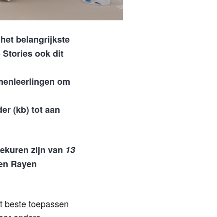
het belangrijkste
Stories ook dit
menleerlingen om
er (kb) tot aan
eekuren zijn van
13
 en Rayen
et beste toepassen
naar andere