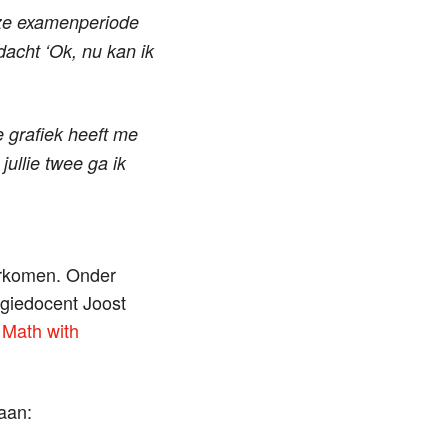
eze examenperiode
dacht ‘Ok, nu kan ik
 grafiek heeft me
ullie twee ga ik
orkomen. Onder
giedocent Joost
n
Math with
aan: