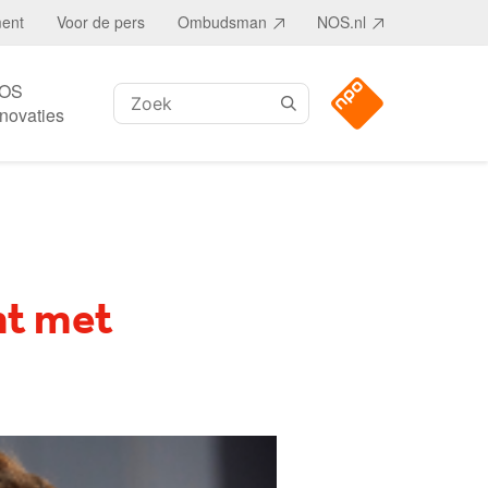
ment
Voor de pers
Ombudsman
NOS.nl
OS
Zoeken:
nnovaties
nt met