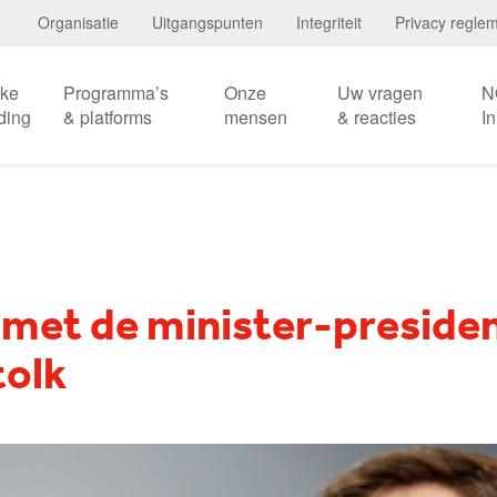
Organisatie
Uitgangspunten
Integriteit
Privacy regle
eke
Programma’s
Onze
Uw vragen
N
ding
& platforms
mensen
& reacties
I
met de minister-preside
tolk