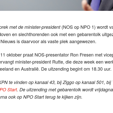
(NOS op NPO 1) wordt van
rek met de minister-president
doven en slechthorenden ook met een gebarentolk uitge
ieuws is daarvoor als vaste plek aangewezen.
p 11 oktober praat NOS-presentator Ron Fresen met vic
rvangt minister-president Rutte, die deze week een we
eland en Australië. De uitzending begint om 18.30 uur.
PN te vinden op kanaal 43, bij Ziggo op kanaal 501, bij
PO Start
. De uitzending met gebarentolk wordt vrijdag
rna ook op NPO Start terug te kijken zijn.