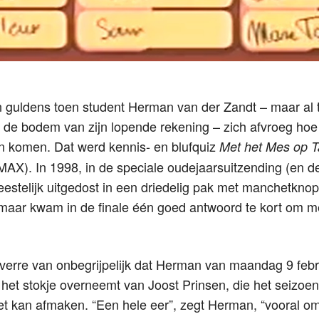
n guldens toen student Herman van der Zandt – maar al 
 de bodem van zijn lopende rekening – zich afvroeg hoe 
n komen. Dat werd kennis- en blufquiz
Met het Mes op T
AX). In 1998, in de speciale oudejaarsuitzending (en d
feestelijk uitgedost in een driedelig pak met manchetknop
maar kwam in de finale één goed antwoord te kort om m
k verre van onbegrijpelijk dat Herman van maandag 9 febr
het stokje overneemt van Joost Prinsen, die het seizoen
t kan afmaken. “Een hele eer”, zegt Herman, “vooral o