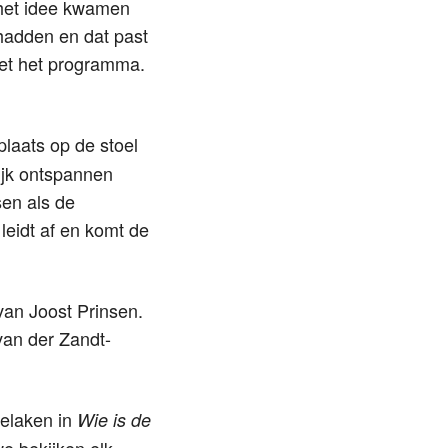
 het idee kwamen
hadden en dat past
 met het programma.
plaats op de stoel
ijk ontspannen
sen als de
leidt af en komt de
van Joost Prinsen.
van der Zandt-
telaken in
Wie is de
e bekijken elk