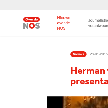
Nieuws
Journalisti
over de
verantwoor
NOS
28-01-2015
Nieuws
Herman v
presenta