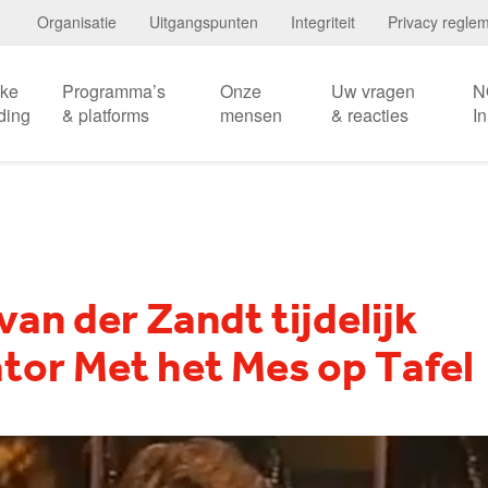
Organisatie
Uitgangspunten
Integriteit
Privacy regle
eke
Programma’s
Onze
Uw vragen
N
ding
& platforms
mensen
& reacties
I
an der Zandt tijdelijk
tor Met het Mes op Tafel