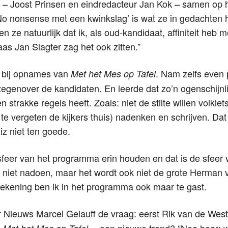
– Joost Prinsen en eindredacteur Jan Kok – samen op
‘No nonsense met een kwinkslag’ is wat ze in gedachten 
en ze natuurlijk dat ik, als oud-kandidaat, affiniteit heb
 Jan Slagter zag het ook zitten.”
n bij opnames van
. Nam zelfs even 
Met het Mes op Tafel
tegenover de kandidaten. En leerde dat zo’n ogenschijnl
strakke regels heeft. Zoals: niet de stilte willen volklet
 te vergeten de kijkers thuis) nadenken en schrijven. Dat 
z niet ten goede.
sfeer van het programma erin houden en dat is de sfeer 
k niet nadoen, maar het wordt ook niet de grote Herman 
rekening ben ik in het programma ook maar te gast.
 Nieuws Marcel Gelauff de vraag: eerst Rik van de Wes
n
… een nieuwe trend? “Nee hoor: w