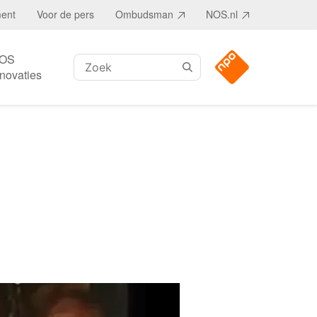
ment
Voor de pers
Ombudsman
NOS.nl
OS
Zoeken:
nnovaties