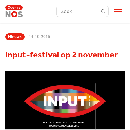
Zoeken:
14-10-2015
Nieuws
Input-festival op 2 november