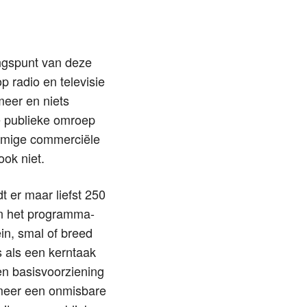
ngspunt van deze
p radio en televisie
meer en niets
de publieke omroep
mmige commerciële
ook niet.
t er maar liefst 250
an het programma-
in, smal of breed
s als een kerntaak
en basisvoorziening
 meer een onmisbare