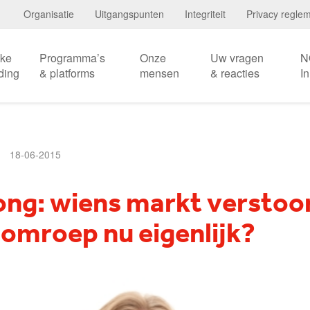
Organisatie
Uitgangspunten
Integriteit
Privacy regle
eke
Programma’s
Onze
Uw vragen
N
ding
& platforms
mensen
& reacties
I
18-06-2015
ong: wiens markt verstoo
 omroep nu eigenlijk?