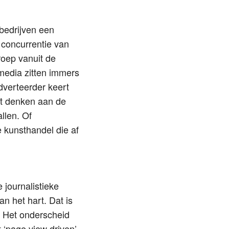
bedrijven een
 concurrentie van
roep vanuit de
smedia zitten immers
dverteerder keert
et denken aan de
llen. Of
e kunsthandel die af
 journalistieke
an het hart. Dat is
. Het onderscheid
 ‘page view driven’