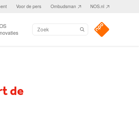
ment
Voor de pers
Ombudsman
NOS.nl
OS
Zoeken:
nnovaties
rt de