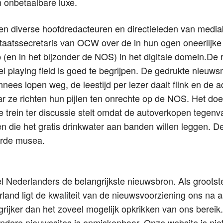
onbetaalbare luxe.
en diverse hoofdredacteuren en directieleden van media
staatssecretaris van OCW over de in hun ogen oneerlijke
(en in het bijzonder de NOS) in het digitale domein.De 
l playing field is goed te begrijpen. De gedrukte nieuw
nees lopen weg, de leestijd per lezer daalt flink en de a
ar ze richten hun pijlen ten onrechte op de NOS. Het do
de trein ter discussie stelt omdat de autoverkopen tegenva
n die het gratis drinkwater aan banden willen leggen. D
erde musea.
 Nederlanders de belangrijkste nieuwsbron. Als grootste
rland ligt de kwaliteit van de nieuwsvoorziening ons na a
rijker dan het zoveel mogelijk opkrikken van ons bereik
dere nieuwssites is onmiskenbaar. Onze website is niet