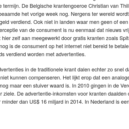
 termijn. De Belgische krantengoeroe Christian van Thil
beaamde het vorige week nog. Nergens ter wereld wordt
l geld verdiend. Ook niet in landen waar men geen of een
erceptie van de consument is nu eenmaal dat nieuws vrij
 hier zelf aan meegewerkt door gratis kranten zoals Spi
og is de consument op het internet niet bereid te betal
ds verdiend worden met advertenties.
ertenties in de traditionele krant dalen echter zo snel d
 niet kunnen compenseren. Het lijkt erop dat een analog
rk nog maar een stuiver waard is. In 2010 gingen in de V
ter ziele. De advertentie-inkomsten voor kranten daalde
r minder dan US$ 16 miljard in 2014. In Nederland is een