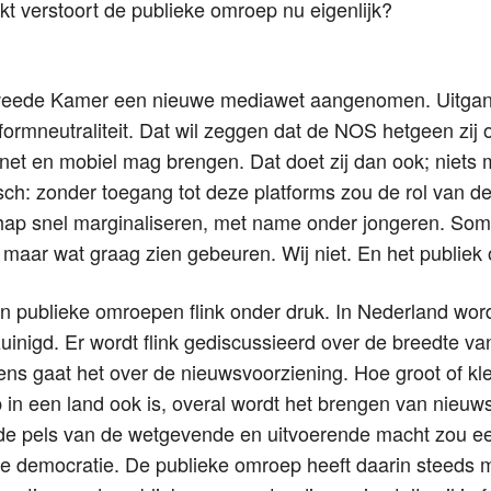
kt verstoort de publieke omroep nu eigenlijk?
Tweede Kamer een nieuwe mediawet aangenomen. Uitga
tformneutraliteit. Dat wil zeggen dat de NOS hetgeen zij o
rnet en mobiel mag brengen. Dat doet zij dan ook; niets 
sch: zonder toegang tot deze platforms zou de rol van 
hap snel marginaliseren, met name onder jongeren. So
 maar wat graag zien gebeuren. Wij niet. En het publiek 
n publieke omroepen flink onder druk. In Nederland word
uinigd. Er wordt flink gediscussieerd over de breedte v
ns gaat het over de nieuwsvoorziening. Hoe groot of kle
in een land ook is, overal wordt het brengen van nieuw
n de pels van de wetgevende en uitvoerende macht zou e
ere democratie. De publieke omroep heeft daarin steeds