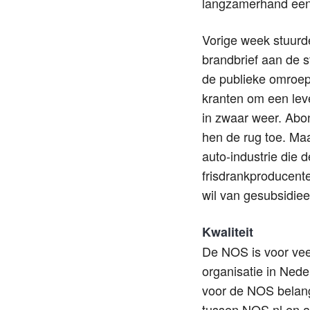
langzamerhand een 
Vorige week stuurd
brandbrief aan de 
de publieke omroep 
kranten om een leve
in zwaar weer. Abon
hen de rug toe. Ma
auto-industrie die 
frisdrankproducente
wil van gesubsidie
Kwaliteit
De NOS is voor veel
organisatie in Nede
voor de NOS belang
tussen NOS.nl en an