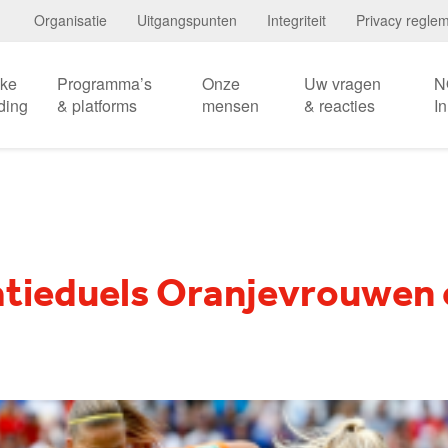
Organisatie
Uitgangspunten
Integriteit
Privacy regle
eke
Programma’s
Onze
Uw vragen
N
ding
& platforms
mensen
& reacties
I
atieduels Oranjevrouwen 