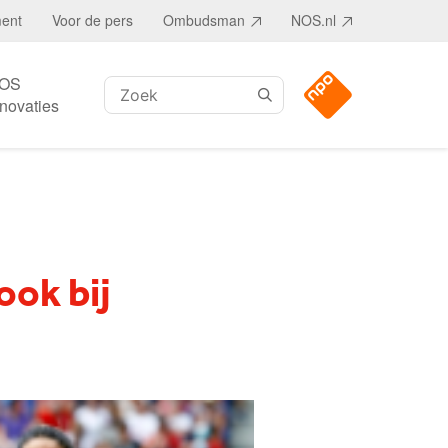
ment
Voor de pers
Ombudsman
NOS.nl
OS
Zoeken:
nnovaties
ook bij