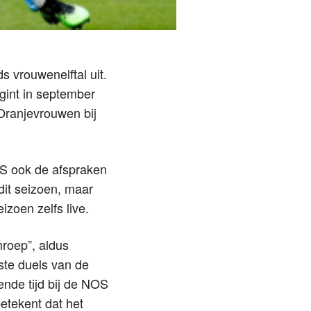
s vrouwenelftal uit.
gint in september
 Oranjevrouwen bij
S ook de afspraken
dit seizoen, maar
izoen zelfs live.
roep”, aldus
ste duels van de
nde tijd bij de NOS
betekent dat het