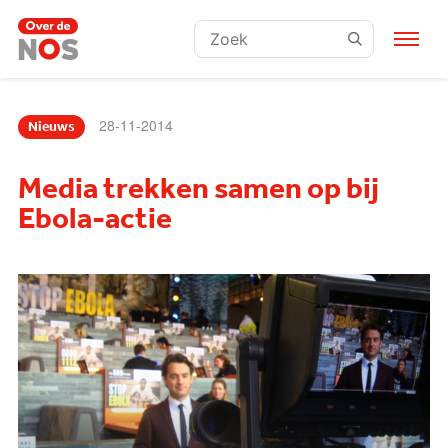
Zoeken:
28-11-2014
Nieuws
Media trekken samen op bij
Ebola-actie