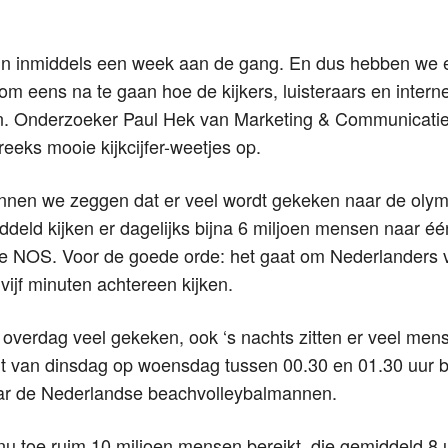
ijn inmiddels een week aan de gang. En dus hebben we 
 om eens na te gaan hoe de kijkers, luisteraars en inter
n. Onderzoeker Paul Hek van Marketing & Communicatie d
reeks mooie kijkcijfer-weetjes op.
nnen we zeggen dat er veel wordt gekeken naar de oly
deld kijken er dagelijks bijna 6 miljoen mensen naar é
 NOS. Voor de goede orde: het gaat om Nederlanders v
vijf minuten achtereen kijken.
n overdag veel gekeken, ook ‘s nachts zitten er veel men
ht van dinsdag op woensdag tussen 00.30 en 01.30 uur bi
ar de Nederlandse beachvolleybalmannen.
tot nu toe ruim 10 miljoen mensen bereikt, die gemiddeld 8