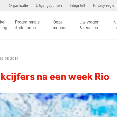
Organisatie
Uitgangspunten
Integriteit
Privacy regle
eke
Programma’s
Onze
Uw vragen
N
ding
& platforms
mensen
& reacties
I
12-08-2016
jkcijfers na een week Rio