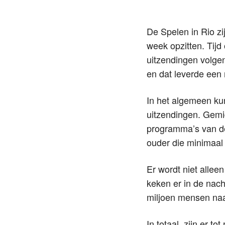
De Spelen in Rio z
week opzitten. Tijd
uitzendingen volge
en dat leverde een 
In het algemeen ku
uitzendingen. Gemid
programma’s van de
ouder die minimaal 
Er wordt niet allee
keken er in de nac
miljoen mensen na
In totaal, zijn er 