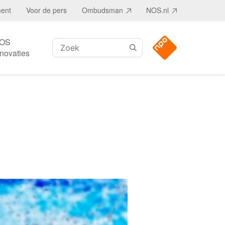
ment
Voor de pers
Ombudsman
NOS.nl
OS
Zoeken:
nnovaties