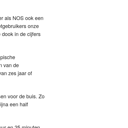
er als NOS ook een
netgebruikers onze
ook in de cijfers
mpische
én van de
an zes jaar of
sen voor de buis. Zo
jna een half
 uur en 25 minuten