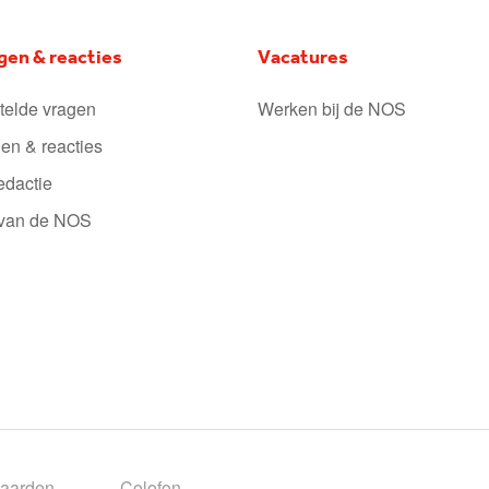
gen & reacties
Vacatures
telde vragen
Werken bij de NOS
en & reacties
edactie
 van de NOS
aarden
Colofon