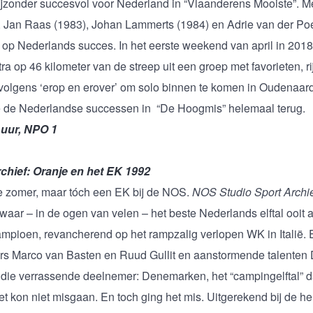
 bijzonder succesvol voor Nederland in “Vlaanderens Mooiste”. 
, Jan Raas (1983), Johan Lammerts (1984) en Adrie van der Poe
n op Nederlands succes. In het eerste weekend van april in 201
ra op 46 kilometer van de streep uit een groep met favorieten, rij
volgens ‘erop en erover’ om solo binnen te komen in Oudenaar
je de Nederlandse successen in “De Hoogmis” helemaal terug.
 uur, NPO 1
chief: Oranje en het EK 1992
 zomer, maar tóch een EK bij de NOS.
NOS Studio Sport Archi
aar – in de ogen van velen – het beste Nederlands elftal ooit a
pioen, revancherend op het rampzalig verlopen WK in Italië. 
ers Marco van Basten en Ruud Gullit en aanstormende talente
die verrassende deelnemer: Denemarken, het “campingelftal” d
t kon niet misgaan. En toch ging het mis. Uitgerekend bij de h