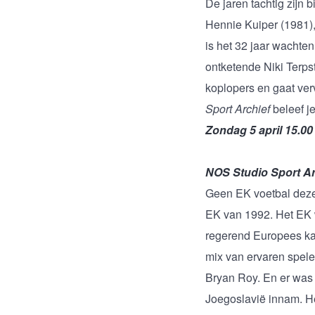
De jaren tachtig zijn
Hennie Kuiper (1981)
is het 32 jaar wachte
ontketende Niki Terpst
koplopers en gaat ver
Sport Archief
beleef 
Zondag 5 april 15.00
NOS Studio Sport Ar
Geen EK voetbal deze
EK van 1992. Het EK w
regerend Europees kam
mix van ervaren spel
Bryan Roy. En er was 
Joegoslavië innam. He