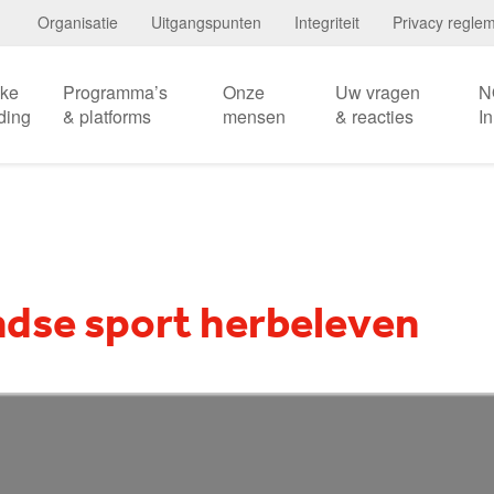
Organisatie
Uitgangspunten
Integriteit
Privacy regle
eke
Programma’s
Onze
Uw vragen
N
ding
& platforms
mensen
& reacties
I
dse sport herbeleven