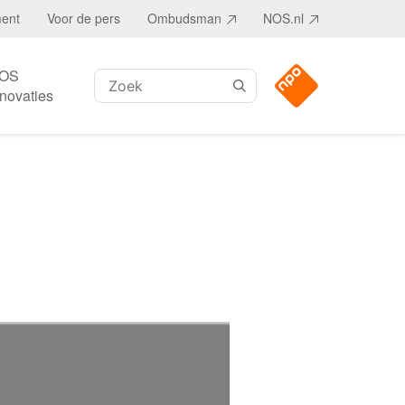
ment
Voor de pers
Ombudsman
NOS.nl
OS
Zoeken:
nnovaties