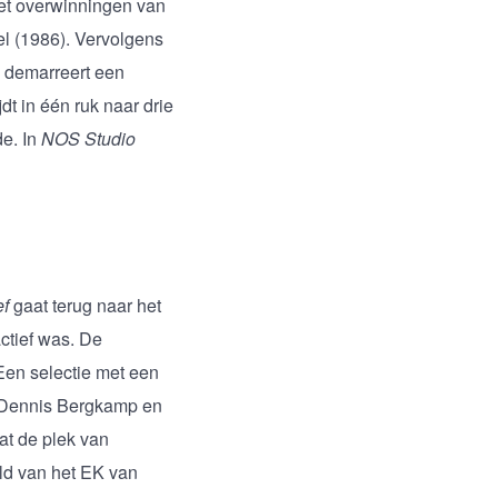
Met overwinningen van
l (1986). Vervolgens
8 demarreert een
dt in één ruk naar drie
de. In
NOS Studio
ef
gaat terug naar het
ctief was. De
Een selectie met een
n Dennis Bergkamp en
at de plek van
eld van het EK van