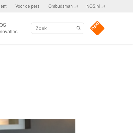
ment
Voor de pers
Ombudsman
NOS.nl
OS
Zoeken:
nnovaties