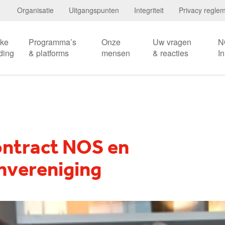
Organisatie
Uitgangspunten
Integriteit
Privacy regle
eke
Programma’s
Onze
Uw vragen
N
ding
& platforms
mensen
& reacties
I
ontract NOS en
nvereniging