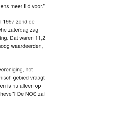
ens meer tijd voor.”
in 1997 zond de
sche zaterdag zag
ding. Dat waren 11,2
 hoog waardeerden,
vereniging, het
hnisch gebied vraagt
en is nu alleen op
il heve’? De NOS zal