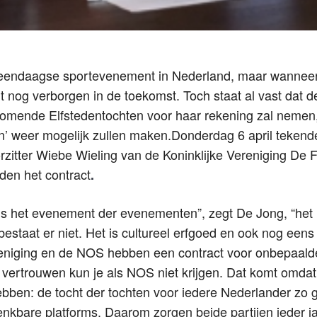
e eendaagse sportevenement in Nederland, maar wanneer
t nog verborgen in de toekomst. Toch staat al vast dat
komende Elfstedentochten voor haar rekening zal nemen
ten’ weer mogelijk zullen maken.Donderdag 6 april teken
zitter Wiebe Wieling van de Koninklijke Vereniging De F
den het contract
.
 is het evenement der evenementen”, zegt De Jong, “het
estaat er niet. Het is cultureel erfgoed en ook nog een
niging en de NOS hebben een contract voor onbepaalde 
n vertrouwen kun je als NOS niet krijgen. Dat komt omda
ebben: de tocht der tochten voor iedere Nederlander zo 
enkbare platforms. Daarom zorgen beide partijen ieder j