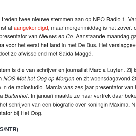
treden twee nieuwe stemmen aan op NPO Radio 1. Van 
mst al
aangekondigd
, maar morgenmiddag is het zover: 
gpresentator van
. Aanstaande maandag ga
Nieuws en Co
a voor het eerst het land in met De Bus. Het verslagge
doet ze afwisselend met Saïda Maggé.
em is die van schrijver en journalist Marcia Luyten. Zij 
an
en zit woensdagavond 20 
NOS Met het Oog op Morgen
 in de radiostudio. Marcia was zes jaar presentator van
ma
. In januari maakte ze haar vertrek daar bek
Buitenhof
het schrijven van een biografie over koningin Máxima. 
tator bij Het Oog.
S/NTR)