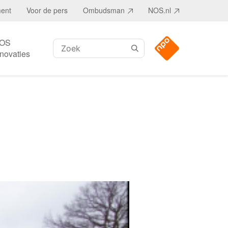
ment
Voor de pers
Ombudsman
NOS.nl
OS
Zoeken:
nnovaties