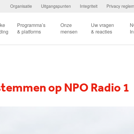
Organisatie
Uitgangspunten
Integriteit
Privacy regle
eke
Programma’s
Onze
Uw vragen
N
ding
& platforms
mensen
& reacties
I
stemmen op NPO Radio 1