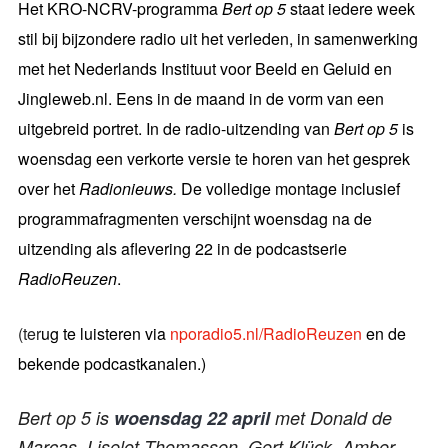
Het KRO-NCRV-programma
Bert op 5
staat iedere week
stil bij bijzondere radio uit het verleden, in samenwerking
met het Nederlands Instituut voor Beeld en Geluid en
Jingleweb.nl. Eens in de maand in de vorm van een
uitgebreid portret. In de radio-uitzending van
Bert op 5
is
woensdag een verkorte versie te horen van het gesprek
over het
Radionieuws.
De volledige montage inclusief
programmafragmenten verschijnt woensdag na de
uitzending als aflevering 22 in de podcastserie
RadioReuzen
.
(ter
ug te luisteren via
nporadio5.nl/RadioReuzen
en de
bekende podcastkanalen.)
Bert op 5 is
woensdag 22 april
met Donald de
Marcas, Liselot Thomassen, Gert Klück, Amber