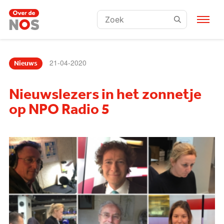
Zoeken:
21-04-2020
Nieuws
Nieuwslezers in het zonnetje
op NPO Radio 5