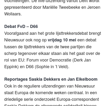
vluchtelingen. De live-uitzending vanuit Delft wordt
gepresenteerd door Mariëlle Tweebeeke en Jeroen
Wollaars.
Debat FvD – D66
Voorafgaand aan het grote lijsttrekkersdebat brengt
Nieuwsuur ook nog op
een debat
vrijdag 10 mei
tussen de lijsttrekkers van de twee partijen die
scherp tegenover elkaar staan als het gaat over de
rol van EU: Forum voor Democratie (Derk Jan
Eppink) en D66 (Sophie in ’t Veld).
Reportages Saskia Dekkers en Jan Eikelboom
Ook in de reguliere uitzendingen van Nieuwsuur
staat Europa de komende weken centraal. In een
driedelige serie onderzoekt Europa-correspondent
Saskia Dekkers de afnemende solidariteit binnen