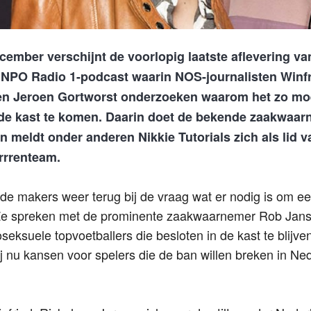
cember verschijnt de voorlopig laatste aflevering v
e NPO Radio 1-podcast waarin NOS-journalisten Winfr
 en Jeroen Gortworst onderzoeken waarom het zo moei
 de kast te komen. Daarin doet de bekende zaakwaa
 meldt onder anderen Nikkie Tutorials zich als lid v
rrrenteam.
 de makers weer terug bij de vraag wat er nodig is om een 
. Ze spreken met de prominente zaakwaarnemer Rob Janse
eksuele topvoetballers die besloten in de kast te blijven
j nu kansen voor spelers die de ban willen breken in Ne