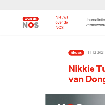
Nieuws
Journalisti
over de
verantwoor
NOS
11-12-2021
Nieuws
Nikkie T
van Don