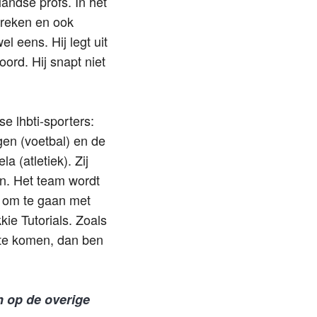
andse profs. In het
spreken en ook
l eens. Hij legt uit
ord. Hij snapt niet
e lhbti-sporters:
gen (voetbal) en de
(atletiek). Zij
en. Het team wordt
m om te gaan met
ie Tutorials. Zoals
t te komen, dan ben
n op de overige