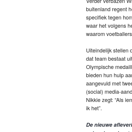
Verder verbazen Win
buitenland regent h
specifiek tegen homo
waar het volgens h
waarom voetballers 
Uiteindelijk stell
dat team bestaat ui
Olympische medaill
bieden hun hulp aan
aangevuld met twee
(social) media-aand
Nikkie zegt: “Als i
ik het”.
De nieuwe aflever