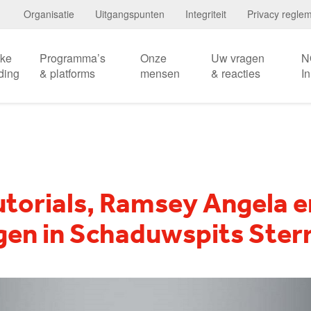
Organisatie
Uitgangspunten
Integriteit
Privacy regle
eke
Programma’s
Onze
Uw vragen
N
ding
& platforms
mensen
& reacties
I
utorials, Ramsey Angela e
gen in Schaduwspits Ste