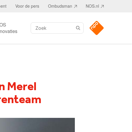
ment
Voor de pers
Ombudsman
NOS.nl
OS
Zoeken:
nnovaties
n Merel
rrenteam