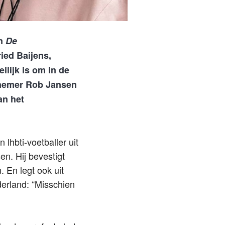
an
De
ied Baijens,
lijk is om in de
rnemer Rob Jansen
an het
lhbti-voetballer uit
n. Hij bevestigt
. En legt ook uit
derland: “Misschien