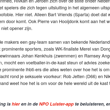
fried, Rivkah en Jeroen zich over de stilte onder Nederl
et spelers die zich tegen uitsluiting in het algemeen uit
fobie. Hier niet. Alleen Bart Vriends (Sparta) doet dat we
em door komt. Ook Pierre van Hooijdonk komt aan het wo
niet opener zijn.
en de makers een gay-team samen van bekende Nederlands
t prominente sporters, zoals WK-finaliste Merel van Don
ewinnaars Johan Kenkhuis (zwemmen) en Ramsey Angela 
, mocht een voetballer-in-de-kast steun of advies zoek
 prominente lhbti-ers die alles weten over hoe het is o
acht rond je seksuele voorkeur: Rob Jetten (D66) en Nikk
emand weet hoe het is om voor de hele wereld uit de kas
ing is
hier
en in de
NPO Luister-app
te beluisteren, e