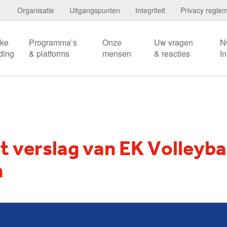
Organisatie
Uitgangspunten
Integriteit
Privacy regle
eke
Programma’s
Onze
Uw vragen
N
ding
& platforms
mensen
& reacties
I
 verslag van EK Volleyba
n