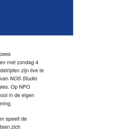
opees
 en met zondag 4
trijden zijn live te
 van
NOS Studio
nales. Op NPO
nooi in de eigen
ering.
en speelt de
tsen zich