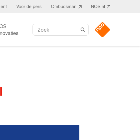
ment
Voor de pers
Ombudsman
NOS.nl
OS
Zoeken:
nnovaties
l