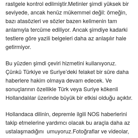
rastgele kontrol edilmiştir.Metinler şimdi yüksek bir
seviyede, ancak henüz mükemmel değil: örneğin,
bazı atasözleri ve sözler bazen kelimenin tam
anlamıyla tercüme ediliyor. Ancak şimdiye kadarki
testlere göre yazili belgeleri daha az anlaşılır hale
getirmiyor.
Bu yüzden şimdi çeviri hizmetini kullanıyoruz.
Çünkü Türkiye ve Suriye’deki felaket bir süre daha
haberlere hakim olmaya devam edecek. Ve
sonuçlarının özellikle Türk veya Suriye kökenli
Hollandalılar üzerinde büyük bir etkisi olduğu açıktır.
Hollandaca dilinin, depremle ilgili NOS haberlerini
takip etmelerine yardımcı olacak bu araçla daha az
ustalaşmadığını umuyoruz.Fotoğraflar ve videolar,