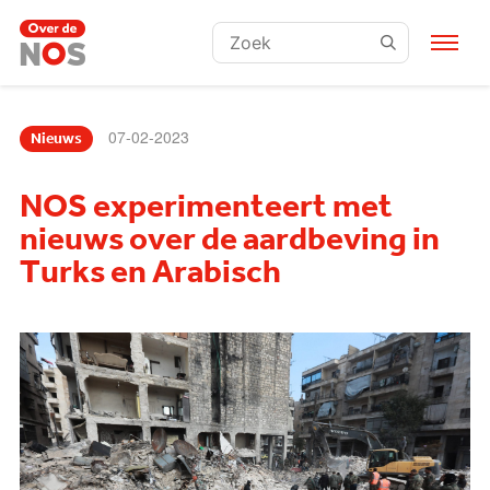
Zoeken:
07-02-2023
Nieuws
NOS experimenteert met
nieuws over de aardbeving in
Turks en Arabisch