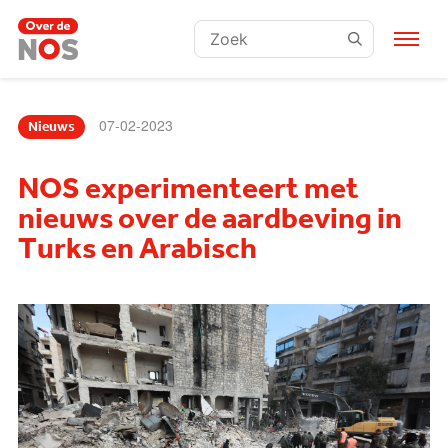
Zoeken:
07-02-2023
Nieuws
NOS experimenteert met
nieuws over de aardbeving in
Turks en Arabisch