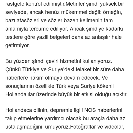
rastgele kontrol edilmiştir.Metinler şimdi yüksek bir
seviyede, ancak henüz mükemmel değil: örneğin,
bazı atasözleri ve sözler bazen kelimenin tam
anlamıyla tercüme ediliyor. Ancak şimdiye kadarki
testlere göre yazili belgeleri daha az anlaşılır hale
getirmiyor.
Bu yüzden şimdi çeviri hizmetini kullanıyoruz.
Çünkü Türkiye ve Suriye’deki felaket bir süre daha
haberlere hakim olmaya devam edecek. Ve
sonuçlarının özellikle Türk veya Suriye kökenli
Hollandalılar üzerinde büyük bir etkisi olduğu açıktır.
Hollandaca dilinin, depremle ilgili NOS haberlerini
takip etmelerine yardımcı olacak bu araçla daha az
ustalaşmadığını umuyoruz.Fotoğraflar ve videolar,