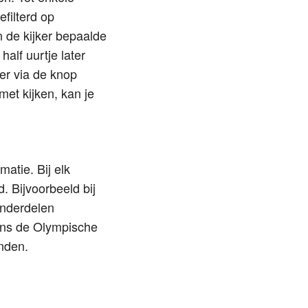
filterd op
 de kijker bepaalde
alf uurtje later
ker via de knop
met kijken, kan je
atie. Bij elk
. Bijvoorbeeld bij
onderdelen
dens de Olympische
nden.