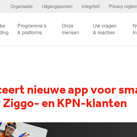
Organisatie
Uitgangspunten
Integriteit
Privacy regle
eke
Programma’s
Onze
Uw vragen
N
ding
& platforms
mensen
& reacties
I
eert nieuwe app voor sma
 Ziggo- en KPN-klanten