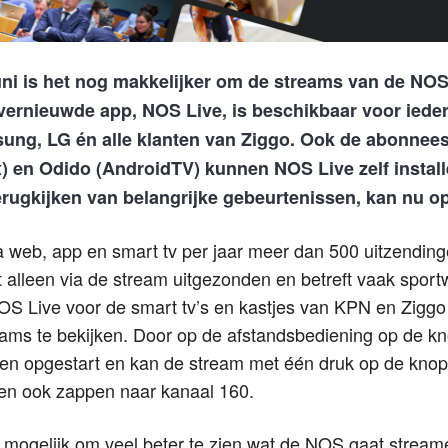
uni is het nog makkelijker om de streams van de NOS 
k vernieuwde app, NOS Live, is beschikbaar voor iede
sung, LG én alle klanten van Ziggo. Ook de abonnee
 en Odido (AndroidTV) kunnen NOS Live zelf install
rugkijken van belangrijke gebeurtenissen, kan nu op 
 web, app en smart tv per jaar meer dan 500 uitzending
 alleen via de stream uitgezonden en betreft vaak sport
OS Live voor de smart tv’s en kastjes van KPN en Ziggo
eams te bekijken. Door op de afstandsbediening op de kno
n opgestart en kan de stream met één druk op de knop
en ook zappen naar kanaal 160.
 mogelijk om veel beter te zien wat de NOS gaat stream