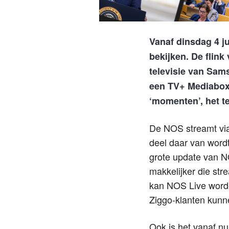
Vanaf dinsdag 4 j
bekijken. De flin
televisie van Sam
een TV+ Mediabox)
‘momenten’, het te
De NOS streamt via
deel daar van wordt
grote update van N
makkelijker die str
kan NOS Live worde
Ziggo-klanten kunn
Ook is het vanaf nu