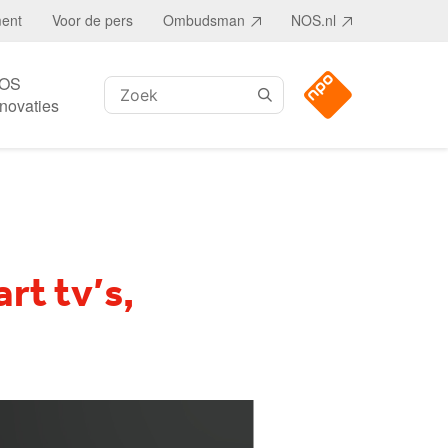
ment
Voor de pers
Ombudsman
NOS.nl
OS
Zoeken:
nnovaties
rt tv’s,