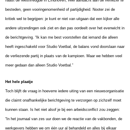
naast de feestvreugde in Eindhoven, veel aandacht aan de verliezer te
besteden, geen vooringenomenheid of partijdigheid. Nooter zei de
kritiek wel te begrijpen: je kunt er niet van uitgaan dat een kijker alle
andere uitzendingen ook ziet en dan pas oordeelt over het evenwicht in
de berichtgeving. “Ik kan me best voorstellen dat iemand die alleen
heeft ingeschakeld voor Studio Voetbal, de balans vond doorslaan naar
de verliezende partij in plaats van de kampioen. Maar we hebben veel
meer gedaan dan alleen Studio Voetbal.”
Het hele plaatje
Toch blijft de vraag in hoeverre iedere uiting van een nieuwsorganisatie
die claimt onafhankelijke berichtgeving te verzorgen op zichzelf moet
kunnen staan. Is het niet alsof je bij een arbeidsconflict zou zeggen:
“In het journaal van zes uur doen we de reactie van de vakbonden, de
werkgevers hebben we om één uur al behandeld en alles bij elkaar