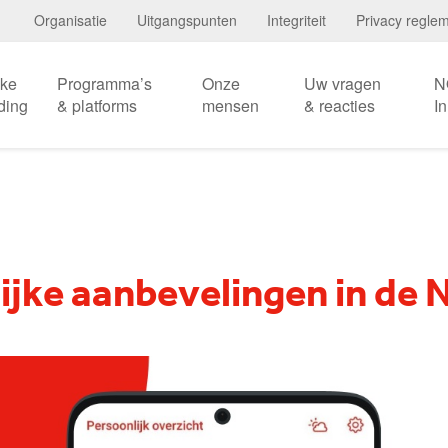
Organisatie
Uitgangspunten
Integriteit
Privacy regle
eke
Programma’s
Onze
Uw vragen
N
ding
& platforms
mensen
& reacties
I
ijke aanbevelingen in de