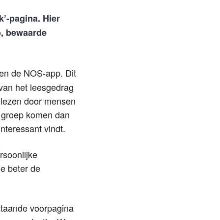
’-pagina. Hier
io, bewaarde
nen de NOS-app. Dit
 van het leesgedrag
gelezen door mensen
te groep komen dan
interessant vindt.
rsoonlijke
e beter de
estaande voorpagina