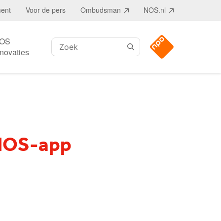
ment
Voor de pers
Ombudsman
NOS.nl
OS
Zoeken:
nnovaties
 NOS-app