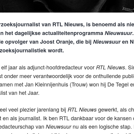
erzoeksjournalist van RTL Nieuws, is benoemd als n
n het dagelijkse actualiteitenprogramma
Nieuwsuur
de opvolger van Joost Oranje, die bij
Nieuwsuur
en N
zoeksjournalistiek wordt.
 elf jaar als adjunct-hoofdredacteur voor
. Si
RTL Nieuws
t onder meer verantwoordelijk voor de onthullende publi
amen met Jan Kleinnijenhuis (Trouw) won hij De Tegel en
ist van het Jaar.
eel veel plezier jarenlang bij
gewerkt, als ch
RTL Nieuws
ct en als journalist. Ik ben RTL dankbaar voor de kansen 
dredacteurschap van
nu als een logische stap.
Nieuwsuur