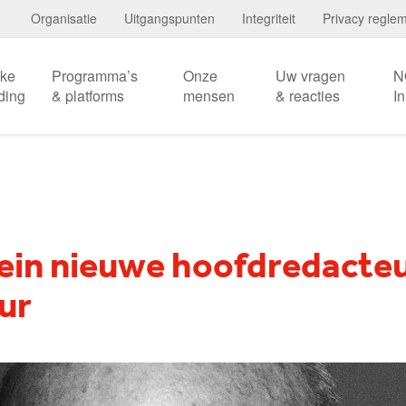
Organisatie
Uitgangspunten
Integriteit
Privacy regle
eke
Programma’s
Onze
Uw vragen
N
ding
& platforms
mensen
& reacties
I
lein nieuwe hoofdredacte
ur