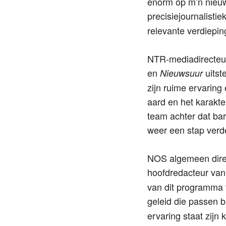
enorm op m’n nieuwe
precisiejournalisti
relevante verdiepin
NTR-mediadirecteur 
en
uitste
Nieuwsuur
zijn ruime ervaring 
aard en het karakt
team achter dat bar
weer een stap verd
NOS algemeen direc
hoofdredacteur va
van dit programma t
geleid die passen b
ervaring staat zijn