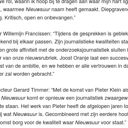
 rol, waarin ik hoop bij te dragen aan waar mijn hart lig
ek, waarmee
naam heeft gemaakt. Diepgraven
Nieuwsuur
g. Kritisch, open en onbevangen.”
Willemijn Francissen: “Tijdens de gesprekken is geblek
kend bij elkaar passen. Zijn journalistieke kwaliteiten sta
en grote affiniteit met de onderzoeksjournalistiek sluiten 
er van onze nieuwsrubriek. Joost Oranje laat een succes
st van de ambitie, en we hebben er alle vertrouwen in da
er zal worden gebracht.”
teur Gerard Timmer: “Met de komst van Pieter Klein al
n
komt er opnieuw een journalistiek zwaargew
Nieuwsuur
e staan. Het werk van Pieter heeft de afgelopen jaren to
ij wat
is. Gecombineerd met zijn eerdere hoo
Nieuwsuur
 komst borg voor de kwaliteit waar
voor staat.”
Nieuwsuur