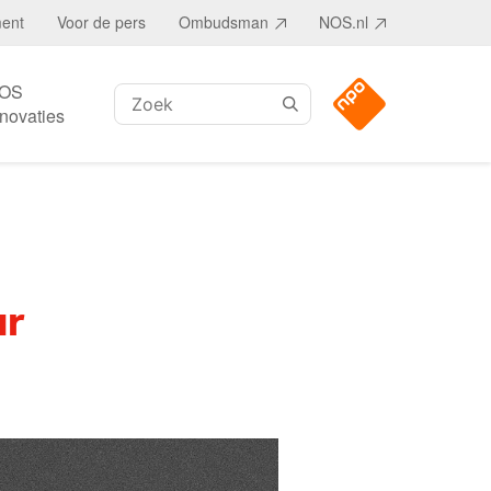
ment
Voor de pers
Ombudsman
NOS.nl
OS
Zoeken:
nnovaties
ur