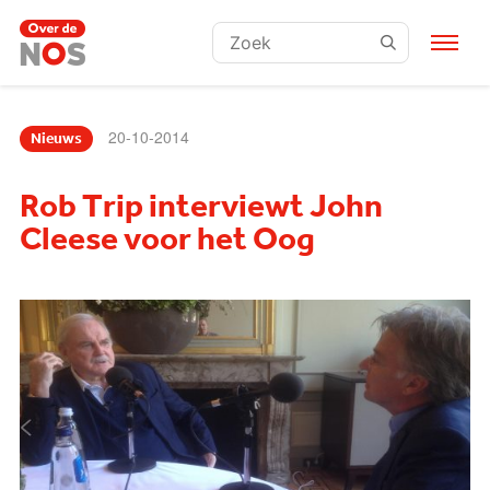
Zoeken:
20-10-2014
Nieuws
Rob Trip interviewt John
Cleese voor het Oog