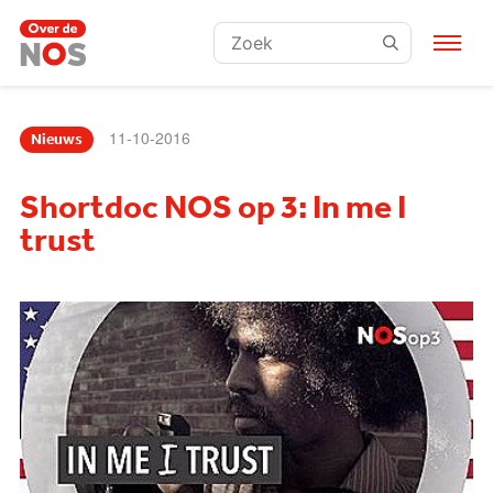
Zoeken:
11-10-2016
Nieuws
Shortdoc NOS op 3: In me I
trust