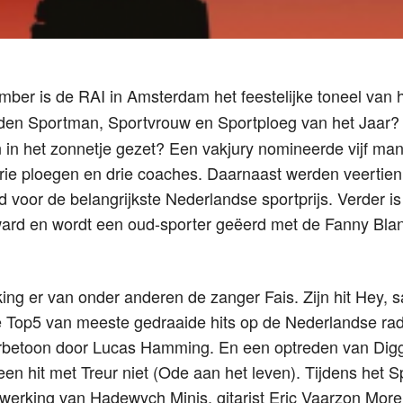
er is de RAI in Amsterdam het feestelijke toneel van 
den Sportman, Sportvrouw en Sportploeg van het Jaar?
 in het zonnetje gezet? Een vakjury nomineerde vijf ma
rie ploegen en drie coaches. Daarnaast werden veertie
 voor de belangrijkste Nederlandse sportprijs. Verder is 
ard en wordt een oud-sporter geëerd met de Fanny Bla
ng er van onder anderen de zanger Fais. Zijn hit Hey,
de Top5 van meeste gedraaide hits op de Nederlandse rad
erbetoon door Lucas Hamming. En een optreden van Dig
een hit met Treur niet (Ode aan het leven). Tijdens het S
erking van Hadewych Minis, gitarist Eric Vaarzon Morel 