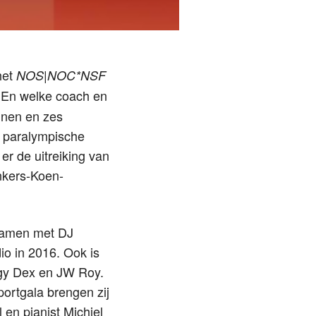
het
NOS|NOC*NSF
 En welke coach en
nnen en zes
n paralympische
er de uitreiking van
nkers-Koen-
 samen met DJ
io in 2016. Ook is
gy Dex en JW Roy.
portgala brengen zij
en pianist Michiel