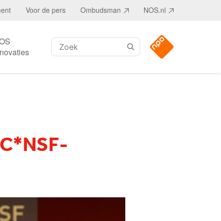
ment
Voor de pers
Ombudsman
NOS.nl
OS
Zoeken:
nnovaties
OC*NSF-