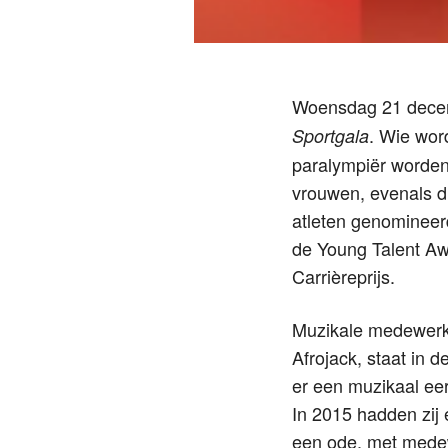
Woensdag 21 decemb
. Wie wor
Sportgala
paralympiër worden
vrouwen, evenals d
atleten genomineerd
de Young Talent Aw
Carrièreprijs.
Muzikale medewerki
Afrojack, staat in 
er een muzikaal e
In 2015 hadden zij 
een ode, met medew