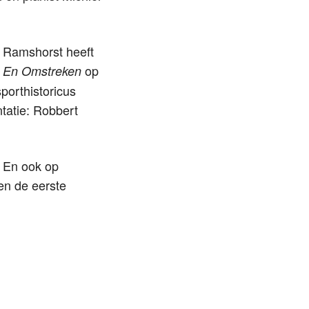
 Ramshorst heeft
op
n En Omstreken
porthistoricus
ntatie: Robbert
. En ook op
en de eerste