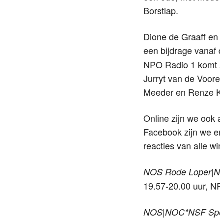
Borstlap.
Dione de Graaff en
een bijdrage vanaf
NPO Radio 1 komt 2
Jurryt van de Voore
Meeder en Renze K
Online zijn we ook 
Facebook zijn we e
reacties van alle w
NOS Rode Loper|N
19.57-20.00 uur, 
NOS|NOC*NSF Spo