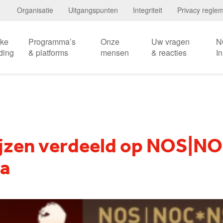
Organisatie
Uitgangspunten
Integriteit
Privacy regle
eke
Programma’s
Onze
Uw vragen
N
ding
& platforms
mensen
& reacties
I
ijzen verdeeld op NOS|N
la