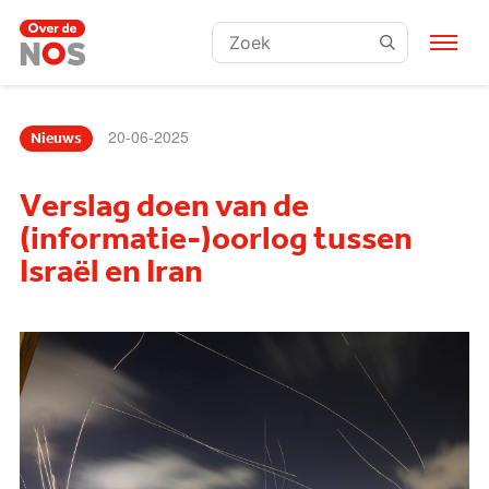
Zoeken:
20-06-2025
Nieuws
Verslag doen van de
(informatie-)oorlog tussen
Israël en Iran