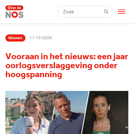
Zoeken:
11-10-2024
Nieuws
Vooraan in het nieuws: een jaar
oorlogsverslaggeving onder
hoogspanning