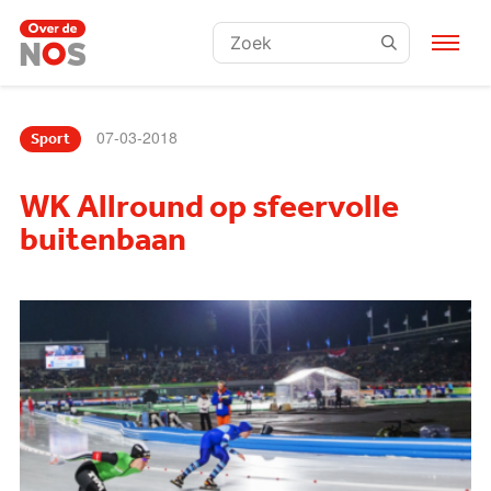
Zoeken:
07-03-2018
Sport
WK Allround op sfeervolle
buitenbaan