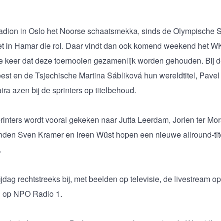
stadion in Oslo het Noorse schaatsmekka, sinds de Olympische
pet in Hamar die rol. Daar vindt dan ook komend weekend het WK
ste keer dat deze toernooien gezamenlijk worden gehouden. Bij d
est en de Tsjechische Martina Sábliková hun wereldtitel, Pavel
a azen bij de sprinters op titelbehoud.
rinters wordt vooral gekeken naar Jutta Leerdam, Jorien ter Mor
nden Sven Kramer en Ireen Wüst hopen een nieuwe allround-tit
.
jdag rechtstreeks bij, met beelden op televisie, de livestream o
n op NPO Radio 1.