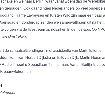
n schakelen we naar Berlijn, waar vanaf woensdag de Wereld
n gehouden. Ook daar dingen Nederlanders op veel onderdel
Hoogland, Harrie Lavreysen en Kirsten Wild zijn maar een paar 
. Woensdag en donderdag zenden we samenvattingen uit na het 
e te volgen via de livestream op nos.nl en in de nos-app. Op 
jn En Omstreken
.
rt de schaatsuitzendingen, met assistentie van Mark Tuitert en 
lden komt van Herbert Dijkstra en Erik van Dijk. Martin Hersman
Radio 1 hoort u Sebastiaan Timmerman. Vanuit Berlijn is Jero
WK baanwielrennen
i
ielrennen