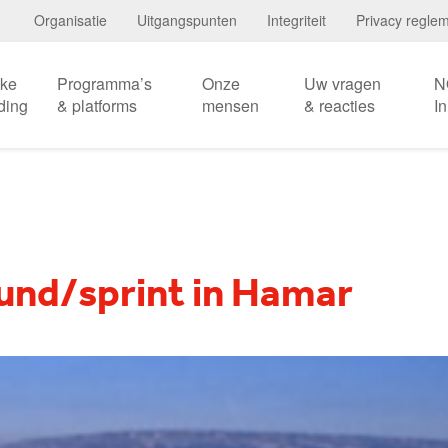
Organisatie
Uitgangspunten
Integriteit
Privacy regle
eke
Programma’s
Onze
Uw vragen
N
ding
& platforms
mensen
& reacties
I
und/sprint in Hamar