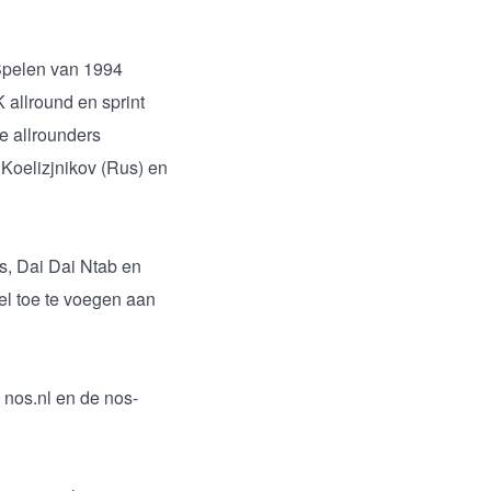
 Spelen van 1994
 allround en sprint
e allrounders
 Koelizjnikov (Rus) en
s, Dai Dai Ntab en
el toe te voegen aan
p nos.nl en de nos-