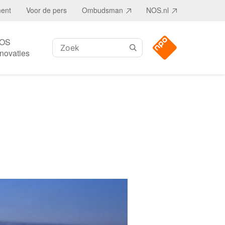
ment
Voor de pers
Ombudsman
NOS.nl
OS
Zoeken:
nnovaties