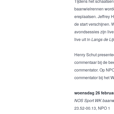
Tijdens het schaatse
baanwielrennen worde
ereplaatsen. Jeffrey 
de start verschijnen
avondsessies zijn liv
live uit in
Langs de Li
Henry Schut presentee
commentaar bij de bee
commentator. Op NPO 
commentator bij het 
woensdag 26 februar
NOS Sport WK baanw
23.52-00.13, NPO 1