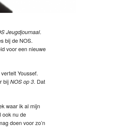
.
S Jeugdjournaal
es bij de NOS.
eid voor een nieuwe
 vertelt Youssef.
 bij
. Dat
NOS op 3
k waar ik al mijn
al ook nu de
t mag doen voor zo’n