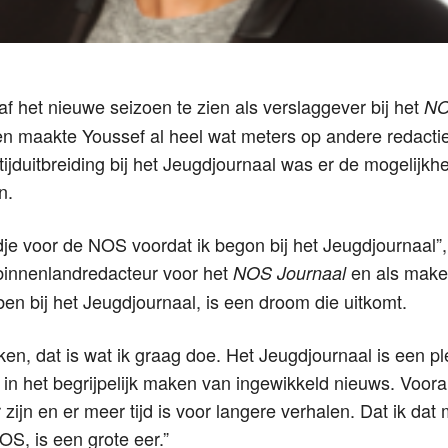
naf het nieuwe seizoen te zien als verslaggever bij het
NO
en maakte Youssef al heel wat meters op andere redacti
jduitbreiding bij het Jeugdjournaal was er de mogelijkh
n.
jdje voor de NOS voordat ik begon bij het Jeugdjournaal”,
binnenlandredacteur voor het
en als maker
NOS Journaal
ben bij het Jeugdjournaal, is een droom die uitkomt.
n, dat is wat ik graag doe. Het Jeugdjournaal is een ple
an in het begrijpelijk maken van ingewikkeld nieuws. Voor
 zijn en er meer tijd is voor langere verhalen. Dat ik da
OS, is een grote eer.”