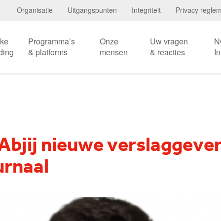
Organisatie
Uitgangspunten
Integriteit
Privacy regle
eke
Programma’s
Onze
Uw vragen
N
ding
& platforms
mensen
& reacties
I
Abjij nieuwe verslaggeve
urnaal