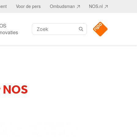
ment
Voor de pers
Ombudsman
NOS.nl
OS
Zoeken:
nnovaties
r NOS