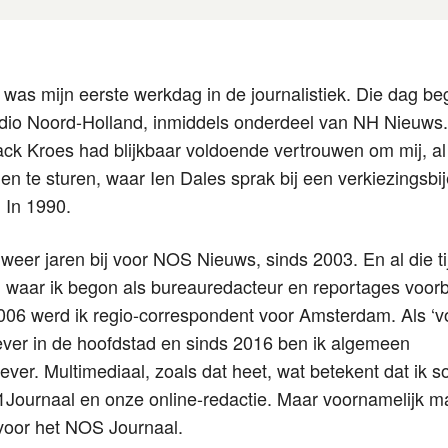
was mijn eerste werkdag in de journalistiek. Die dag beg
adio Noord-Holland, inmiddels onderdeel van NH Nieuws
ck Kroes had blijkbaar voldoende vertrouwen om mij, al
n te sturen, waar Ien Dales sprak bij een verkiezingsb
 In 1990.
lweer jaren bij voor NOS Nieuws, sinds 2003. En al die ti
, waar ik begon als bureauredacteur en reportages voor
2006 werd ik regio-correspondent voor Amsterdam. Als ‘v
ever in de hoofdstad en sinds 2016 ben ik algemeen
ver. Multimediaal, zoals dat heet, wat betekent dat ik 
1Journaal en onze online-redactie. Maar voornamelijk ma
 voor het NOS Journaal.