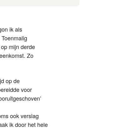
on ik als
. Toenmalig
 op mijn derde
ijeenkomst. Zo
jd op de
bereidde voor
ooruitgeschoven’
soms ook verslag
ak ik door het hele