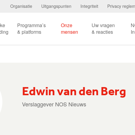
Organisatie
Uitgangspunten
Integriteit
Privacy regle
eke
Programma’s
Onze
Uw vragen
N
ding
& platforms
mensen
& reacties
I
Edwin van den Berg
Verslaggever NOS Nieuws