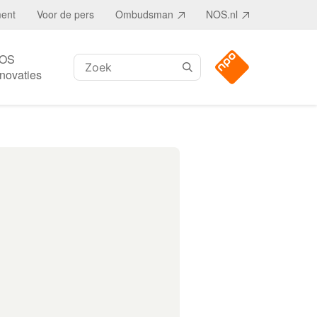
ment
Voor de pers
Ombudsman
NOS.nl
OS
Zoeken:
nnovaties