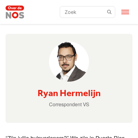
Zoeken:
Ryan Hermelijn
Correspondent VS
“Zijn jullie hulpverleners?” We zijn in Puerto Rico