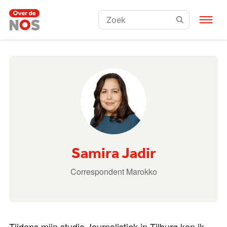
Zoeken:
Samira Jadir
Correspondent Marokko
Tijdens mijn studie Journalistiek in Tilburg kon ik