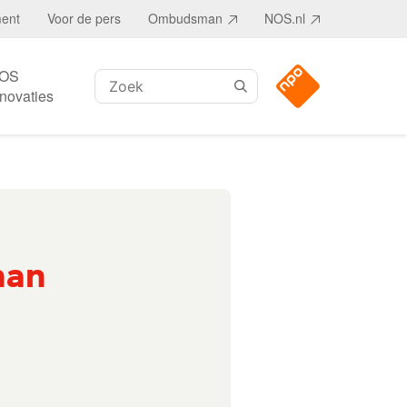
ment
Voor de pers
Ombudsman
NOS.nl
OS
Zoeken:
nnovaties
man