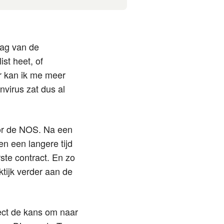
aag van de
ist heet, of
er kan ik me meer
nvirus zat dus al
or de NOS. Na een
en een langere tijd
ste contract. En zo
aktijk verder aan de
irect de kans om naar