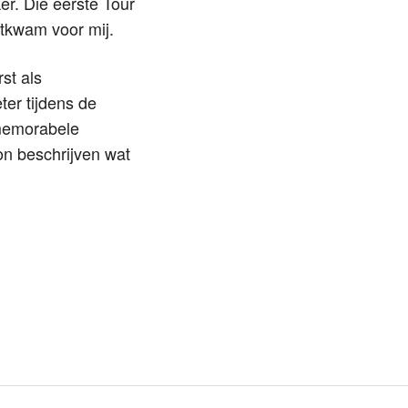
er. Die eerste Tour
tkwam voor mij.
st als
er tijdens de
 memorabele
n beschrijven wat