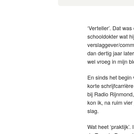
‘Verteller’. Dat wa
schooldokter wat hij
verslaggever/commen
dan dertig jaar lat
wel vroeg in mijn b
En sinds het begin
korte schrijfcarriè
bij Radio Rijnmond,
kon ik, na ruim vier
slag.
Wat heet ‘praktijk’.