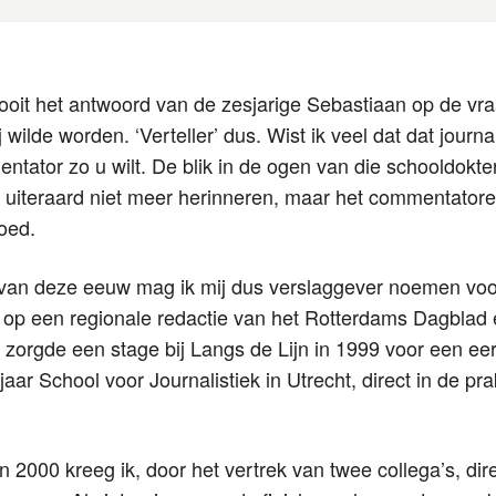
s ooit het antwoord van de zesjarige Sebastiaan op de vr
 wilde worden. ‘Verteller’ dus. Wist ik veel dat dat journal
tator zo u wilt. De blik in de ogen van die schooldokt
er uiteraard niet meer herinneren, maar het commentatore
loed.
 van deze eeuw mag ik mij dus verslaggever noemen vo
re op een regionale redactie van het Rotterdams Dagblad 
 zorgde een stage bij Langs de Lijn in 1999 voor een eer
 jaar School voor Journalistiek in Utrecht, direct in de pr
 In 2000 kreeg ik, door het vertrek van twee collega’s, d