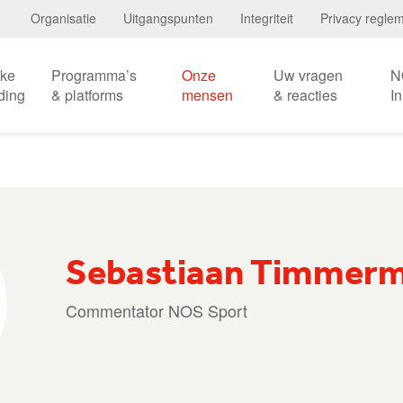
Organisatie
Uitgangspunten
Integriteit
Privacy regle
eke
Programma’s
Onze
Uw vragen
N
ding
& platforms
mensen
& reacties
I
Sebastiaan Timmer
Commentator NOS Sport