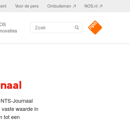
ment
Voor de pers
Ombudsman
NOS.nl
OS
Zoeken:
nnovaties
naal
e NTS-Journaal
 vaste waarde in
n tot een