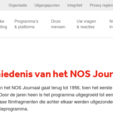
Organisatie
Uitgangspunten
Integriteit
Privacy regle
eke
Programma’s
Onze
Uw vragen
N
ding
& platforms
mensen
& reacties
I
iedenis van het NOS Jour
n het NOS Journaal gaat terug tot 1956, toen het eerst
Door de jaren heen is het programma uitgegroeid tot een
sse filmfragmenten die achter elkaar werden uitgezonde
isieprogramma.