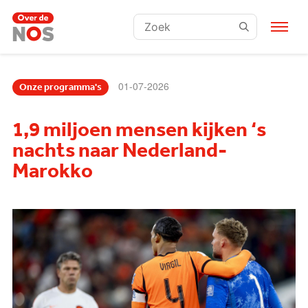
Zoeken:
01-07-2026
Onze programma's
1,9 miljoen mensen kijken ‘s
nachts naar Nederland-
Marokko