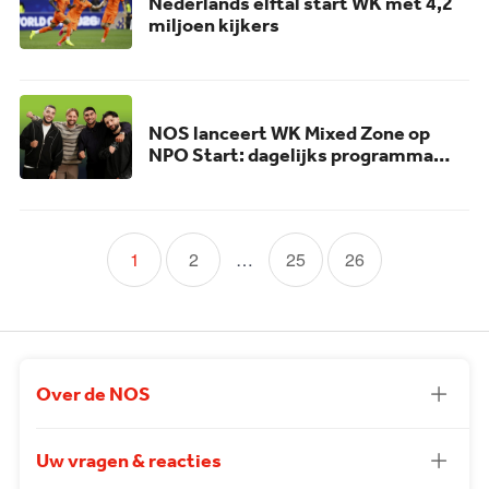
Nederlands elftal start WK met 4,2
miljoen kijkers
NOS lanceert WK Mixed Zone op
NPO Start: dagelijks programma
over voetbal, muziek en social
Volgende
Pagina
Pagina
Pagina
Pagina
1
2
…
25
26
pagina
Over de NOS
Uw vragen & reacties