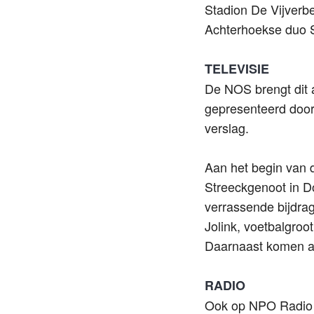
Stadion De Vijverb
Achterhoekse duo S
TELEVISIE
De NOS brengt dit a
gepresenteerd door
verslag.
Aan het begin van d
Streeckgenoot in D
verrassende bijdra
Jolink, voetbalgro
Daarnaast komen al
RADIO
Ook op NPO Radio 1