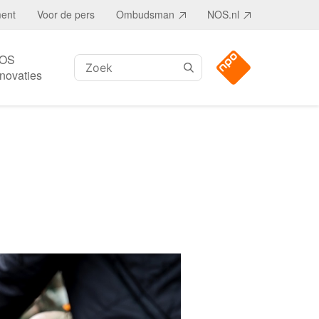
ment
Voor de pers
Ombudsman
NOS.nl
OS
Zoeken:
nnovaties