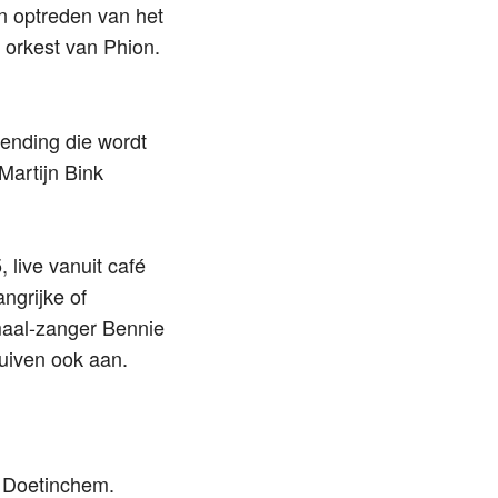
n optreden van het
 orkest van Phion.
zending die wordt
artijn Bink
 live vanuit café
ngrijke of
maal-zanger Bennie
uiven ook aan.
 Doetinchem.