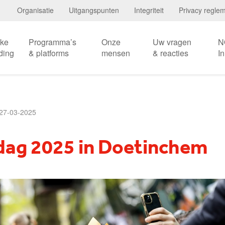
Organisatie
Uitgangspunten
Integriteit
Privacy regle
eke
Programma’s
Onze
Uw vragen
N
ding
& platforms
mensen
& reacties
I
27-03-2025
dag 2025 in Doetinchem