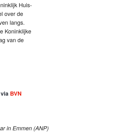
inklijk Huis-
l over de
ven langs.
e Koninklijke
ag van de
 via
BVN
jaar in Emmen (ANP)