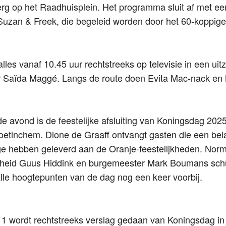
erg op het Raadhuisplein. Het programma sluit af met ee
uzan & Freek, die begeleid worden door het 60-koppige
lles vanaf 10.45 uur rechtstreeks op televisie in een uit
 Saïda Maggé. Langs de route doen Evita Mac-nack en M
e avond is de feestelijke afsluiting van Koningsdag 2025,
oetinchem. Dione de Graaff ontvangt gasten die een bela
ge hebben geleverd aan de Oranje-feestelijkheden. Nor
otheid Guus Hiddink en burgemeester Mark Boumans sch
le hoogtepunten van de dag nog een keer voorbij.
 wordt rechtstreeks verslag gedaan van Koningsdag in