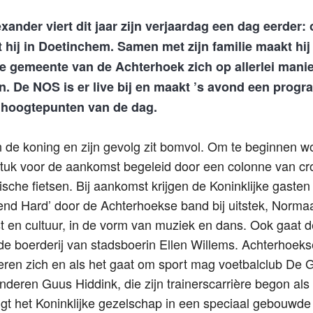
ander viert dit jaar zijn verjaardag
een dag eerder: 
 hij
in Doetinchem. Samen met zijn familie maakt hi
te gemeente van de Achterhoek zich op allerlei mani
en. De NOS is er live bij en maakt ’s avond een pro
 hoogtepunten van de dag.
de koning en zijn gevolg zit bomvol. Om te beginnen wo
 stuk voor de aankomst begeleid door een colonne van c
sche fietsen. Bij aankomst krijgen de Koninklijke gasten
end Hard’ door de Achterhoekse band bij uitstek, Normaal
 en cultuur, in de vorm van muziek en dans. Ook gaat de
n de boerderij van stadsboerin Ellen Willems. Achterhoeks
nteren zich en als het gaat om sport mag voetbalclub De 
deren Guus Hiddink, die zijn trainerscarrière begon als 
gt het Koninklijke gezelschap in een speciaal gebouwde 