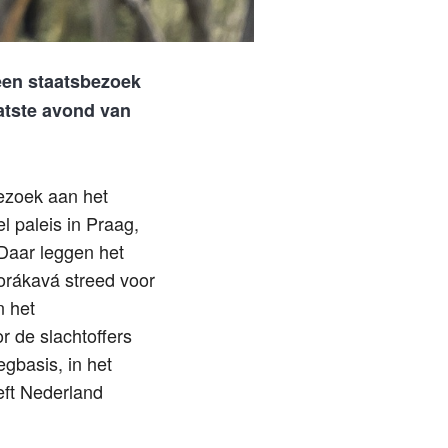
een staatsbezoek
atste avond van
bezoek aan het
l paleis in Praag,
Daar leggen het
orákavá streed voor
n het
 de slachtoffers
gbasis, in het
eft Nederland