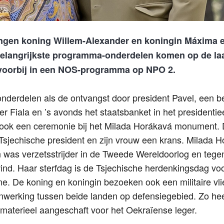
engen koning Willem-Alexander en koningin Máxima 
belangrijkste programma-onderdelen komen op de la
 voorbij in een NOS-programma op NPO 2.
 onderdelen als de ontvangst door president Pavel, een 
r Fiala en ’s avonds het staatsbanket in het presidentiee
g ook een ceremonie bij het Milada Horákavá monument. 
Tsjechische president en zijn vrouw een krans. Milada H
 was verzetsstrijder in de Tweede Wereldoorlog en tege
nd. Haar sterfdag is de Tsjechische herdenkingsdag voor
. De koning en koningin bezoeken ook een militaire vlie
werking tussen beide landen op defensiegebied. Zo he
materieel aangeschaft voor het Oekraïense leger.