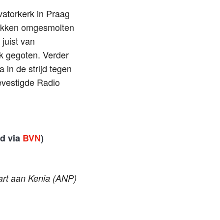
vatorkerk in Praag
lokken omgesmolten
 juist van
k gegoten. Verder
in de strijd tegen
evestigde Radio
jd via
BVN
)
aart aan Kenia (ANP)