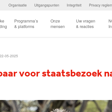
Organisatie
Uitgangspunten
Integriteit
Privacy regle
eke
Programma’s
Onze
Uw vragen
N
ding
& platforms
mensen
& reacties
I
22-05-2025
aar voor staatsbezoek n