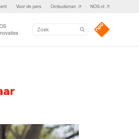
ment
Voor de pers
Ombudsman
NOS.nl
OS
Zoeken:
nnovaties
aar