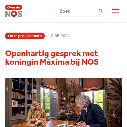
Zoeken:
12-05-2021
Onze programma's
Openhartig gesprek met
koningin Máxima bij NOS